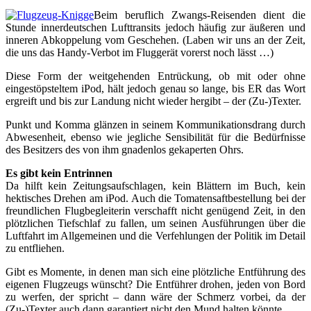
Beim beruflich Zwangs-Reisenden dient die
Stunde innerdeutschen Lufttransits jedoch häufig zur äußeren und
inneren Abkoppelung vom Geschehen. (Laben wir uns an der Zeit,
die uns das Handy-Verbot im Fluggerät vorerst noch lässt …)
Diese Form der weitgehenden Entrückung, ob mit oder ohne
eingestöpsteltem iPod, hält jedoch genau so lange, bis ER das Wort
ergreift und bis zur Landung nicht wieder hergibt – der (Zu-)Texter.
Punkt und Komma glänzen in seinem Kommunikationsdrang durch
Abwesenheit, ebenso wie jegliche Sensibilität für die Bedürfnisse
des Besitzers des von ihm gnadenlos gekaperten Ohrs.
Es gibt kein Entrinnen
Da hilft kein Zeitungsaufschlagen, kein Blättern im Buch, kein
hektisches Drehen am iPod. Auch die Tomatensaftbestellung bei der
freundlichen Flugbegleiterin verschafft nicht genügend Zeit, in den
plötzlichen Tiefschlaf zu fallen, um seinen Ausführungen über die
Luftfahrt im Allgemeinen und die Verfehlungen der Politik im Detail
zu entfliehen.
Gibt es Momente, in denen man sich eine plötzliche Entführung des
eigenen Flugzeugs wünscht? Die Entführer drohen, jeden von Bord
zu werfen, der spricht – dann wäre der Schmerz vorbei, da der
(Zu-)Texter auch dann garantiert nicht den Mund halten könnte …