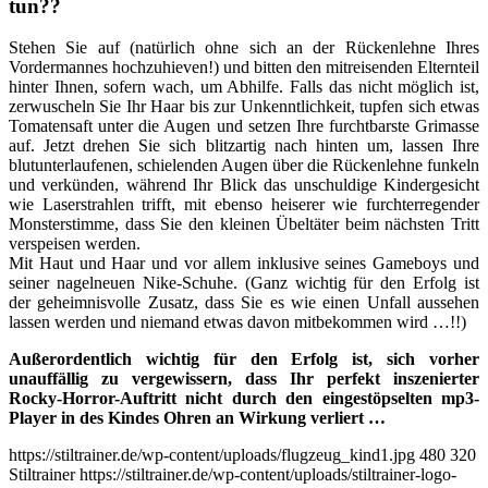
tun??
Stehen Sie auf (natürlich ohne sich an der Rückenlehne Ihres
Vordermannes hochzuhieven!) und bitten den mitreisenden Elternteil
hinter Ihnen, sofern wach, um Abhilfe. Falls das nicht möglich ist,
zerwuscheln Sie Ihr Haar bis zur Unkenntlichkeit, tupfen sich etwas
Tomatensaft unter die Augen und setzen Ihre furchtbarste Grimasse
auf. Jetzt drehen Sie sich blitzartig nach hinten um, lassen Ihre
blutunterlaufenen, schielenden Augen über die Rückenlehne funkeln
und verkünden, während Ihr Blick das unschuldige Kindergesicht
wie Laserstrahlen trifft, mit ebenso heiserer wie furchterregender
Monsterstimme, dass Sie den kleinen Übeltäter beim nächsten Tritt
verspeisen werden.
Mit Haut und Haar und vor allem inklusive seines Gameboys und
seiner nagelneuen Nike-Schuhe. (Ganz wichtig für den Erfolg ist
der geheimnisvolle Zusatz, dass Sie es wie einen Unfall aussehen
lassen werden und niemand etwas davon mitbekommen wird …!!)
Außerordentlich wichtig für den Erfolg ist, sich vorher
unauffällig zu vergewissern, dass Ihr perfekt inszenierter
Rocky-Horror-Auftritt nicht durch den eingestöpselten mp3-
Player in des Kindes Ohren an Wirkung verliert …
https://stiltrainer.de/wp-content/uploads/flugzeug_kind1.jpg
480
320
Stiltrainer
https://stiltrainer.de/wp-content/uploads/stiltrainer-logo-