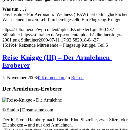
Was tun …?
Das Institute For Aeronautic Wellness (IFAW) hat dafür glücklicher
Weise einen kurzen Lehrfilm bereitgestellt. Ein Flugzeug-Knigge:
https://stiltrainer.de/wp-content/uploads/zutexter1.gif
360
537
Stiltrainer
https://stiltrainer.de/wp-content/uploads/stiltrainer-logo-
2001.png
Stiltrainer
2009-07-11 17:02:58
2018-04-27
15:19:44
Reizende Mitreisende – Flugzeug-Knigge, Teil 5
Reise-Knigge (III) – Der Armlehnen-
Eroberer
5. November 2008
/
0 Kommentare
/
in
Reisen
Der Armlehnen-Eroberer
© Studio | Dreamstime.com
Der ICE von Hamburg nach Berlin. Eine Sitzreihe, zwei Sitze, vier
Ellenbogen – und nur drei Armlehnen.