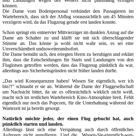
und Landungen wegen des Wetters nicht planmäßig erfolgen
können.
Die Dame vom Bodenpersonal verkündet den Passagieren im
Wartebereich, dass sich der Abflug voraussichtlich um 45 Minuten
verzögern wird, da das Flugzeug gerade erst landen konnte.
Schon springt ein entnervter Mittvierziger im dunklen Anzug auf die
Dame am Schalter zu und kläfft sie mit sich überschlagender
Stimme an. Das könne ja wohl nicht wahr sein, es sei eine
Unverschämtheit undsoweiterundsofort.
Die Dame bemüht sich, den erregten Herrn zu beruhigen und erklärt
ihm, dass die Entscheidungen für Starts und Landungen von den
Fluglotsen getroffen werden, dass das Flugzeug pünktlich da war,
allerdings aus Sicherheitsgründen nicht früher landen durfte.
„Das wird Konsequenzen haben! Wissen Sie eigentlich, wer ich
bin?!“ schnaubt er sie an. Während die Dame der Fluggesellschaft
um Nachsicht bittet, da sie es offensichtlich wirklich nicht weiß,
macht sich im restlichen Wartebereich Kino-Atmosphäre breit. Fehlt
eigentlich nur noch das Popcorn, für die Unterhaltung während der
Wartezeit ist ja bereits gesorgt.
Natürlich möchte jeder, der einen Flug gebucht hat, auch
pünktlich starten und landen.
Allerdings lässt sich eine Verspätung auch durch öffentliches
Aufregen nicht annullieren. Und die „Wissen-Sie-eigentlich-wer-