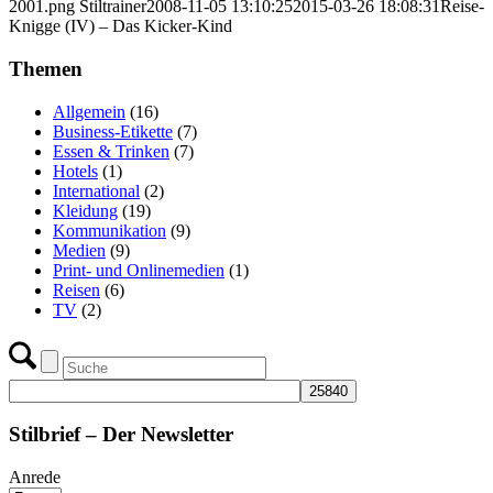
2001.png
Stiltrainer
2008-11-05 13:10:25
2015-03-26 18:08:31
Reise-
Knigge (IV) – Das Kicker-Kind
Themen
Allgemein
(16)
Business-Etikette
(7)
Essen & Trinken
(7)
Hotels
(1)
International
(2)
Kleidung
(19)
Kommunikation
(9)
Medien
(9)
Print- und Onlinemedien
(1)
Reisen
(6)
TV
(2)
Stilbrief – Der Newsletter
Anrede