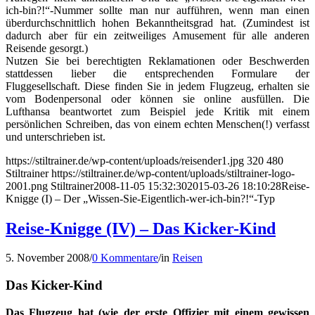
ich-bin?!“-Nummer sollte man nur aufführen, wenn man einen
überdurchschnittlich hohen Bekanntheitsgrad hat. (Zumindest ist
dadurch aber für ein zeitweiliges Amusement für alle anderen
Reisende gesorgt.)
Nutzen Sie bei berechtigten Reklamationen oder Beschwerden
stattdessen lieber die entsprechenden Formulare der
Fluggesellschaft. Diese finden Sie in jedem Flugzeug, erhalten sie
vom Bodenpersonal oder können sie online ausfüllen. Die
Lufthansa beantwortet zum Beispiel jede Kritik mit einem
persönlichen Schreiben, das von einem echten Menschen(!) verfasst
und unterschrieben ist.
https://stiltrainer.de/wp-content/uploads/reisender1.jpg
320
480
Stiltrainer
https://stiltrainer.de/wp-content/uploads/stiltrainer-logo-
2001.png
Stiltrainer
2008-11-05 15:32:30
2015-03-26 18:10:28
Reise-
Knigge (I) – Der „Wissen-Sie-Eigentlich-wer-ich-bin?!“-Typ
Reise-Knigge (IV) – Das Kicker-Kind
5. November 2008
/
0 Kommentare
/
in
Reisen
Das Kicker-Kind
Das Flugzeug hat (wie der erste Offizier mit einem gewissen