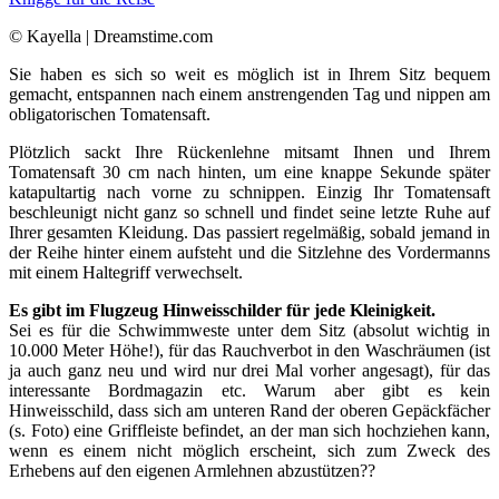
© Kayella | Dreamstime.com
Sie haben es sich so weit es möglich ist in Ihrem Sitz bequem
gemacht, entspannen nach einem anstrengenden Tag und nippen am
obligatorischen Tomatensaft.
Plötzlich sackt Ihre Rückenlehne mitsamt Ihnen und Ihrem
Tomatensaft 30 cm nach hinten, um eine knappe Sekunde später
katapultartig nach vorne zu schnippen. Einzig Ihr Tomatensaft
beschleunigt nicht ganz so schnell und findet seine letzte Ruhe auf
Ihrer gesamten Kleidung. Das passiert regelmäßig, sobald jemand in
der Reihe hinter einem aufsteht und die Sitzlehne des Vordermanns
mit einem Haltegriff verwechselt.
Es gibt im Flugzeug Hinweisschilder für jede Kleinigkeit.
Sei es für die Schwimmweste unter dem Sitz (absolut wichtig in
10.000 Meter Höhe!), für das Rauchverbot in den Waschräumen (ist
ja auch ganz neu und wird nur drei Mal vorher angesagt), für das
interessante Bordmagazin etc. Warum aber gibt es kein
Hinweisschild, dass sich am unteren Rand der oberen Gepäckfächer
(s. Foto) eine Griffleiste befindet, an der man sich hochziehen kann,
wenn es einem nicht möglich erscheint, sich zum Zweck des
Erhebens auf den eigenen Armlehnen abzustützen??