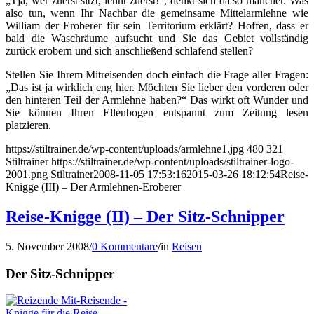
„Tja, wer zuerst sitzt, lehnt zuerst!“, denkt sich da so mancher. Was
also tun, wenn Ihr Nachbar die gemeinsame Mittelarmlehne wie
William der Eroberer für sein Territorium erklärt? Hoffen, dass er
bald die Waschräume aufsucht und Sie das Gebiet vollständig
zurück erobern und sich anschließend schlafend stellen?
Stellen Sie Ihrem Mitreisenden doch einfach die Frage aller Fragen:
„Das ist ja wirklich eng hier. Möchten Sie lieber den vorderen oder
den hinteren Teil der Armlehne haben?“ Das wirkt oft Wunder und
Sie können Ihren Ellenbogen entspannt zum Zeitung lesen
platzieren.
https://stiltrainer.de/wp-content/uploads/armlehne1.jpg
480
321
Stiltrainer
https://stiltrainer.de/wp-content/uploads/stiltrainer-logo-
2001.png
Stiltrainer
2008-11-05 17:53:16
2015-03-26 18:12:54
Reise-
Knigge (III) – Der Armlehnen-Eroberer
Reise-Knigge (II) – Der Sitz-Schnipper
5. November 2008
/
0 Kommentare
/
in
Reisen
Der Sitz-Schnipper