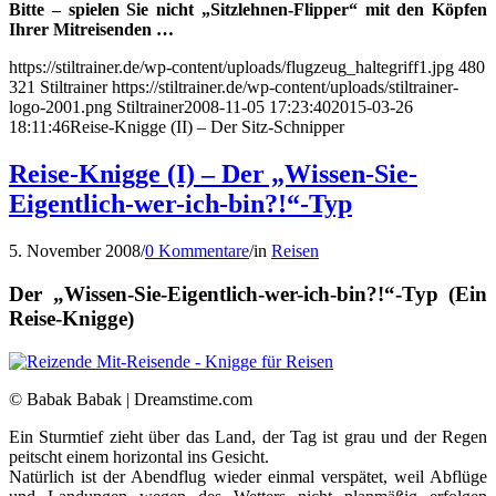
Bitte – spielen Sie nicht „Sitzlehnen-Flipper“ mit den Köpfen
Ihrer Mitreisenden …
https://stiltrainer.de/wp-content/uploads/flugzeug_haltegriff1.jpg
480
321
Stiltrainer
https://stiltrainer.de/wp-content/uploads/stiltrainer-
logo-2001.png
Stiltrainer
2008-11-05 17:23:40
2015-03-26
18:11:46
Reise-Knigge (II) – Der Sitz-Schnipper
Reise-Knigge (I) – Der „Wissen-Sie-
Eigentlich-wer-ich-bin?!“-Typ
5. November 2008
/
0 Kommentare
/
in
Reisen
Der „Wissen-Sie-Eigentlich-wer-ich-bin?!“-Typ (Ein
Reise-Knigge)
© Babak Babak | Dreamstime.com
Ein Sturmtief zieht über das Land, der Tag ist grau und der Regen
peitscht einem horizontal ins Gesicht.
Natürlich ist der Abendflug wieder einmal verspätet, weil Abflüge