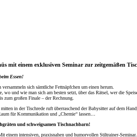
nüs mit einem exklusiven Seminar zur zeitgemäßen Tisch
 beim Essen!
h versammeln sich sämtliche Fettnäpfchen um einen herum.
te, wo und wie man sich am besten setzt, über das Rätsel, wer die Spei
bis zum großen Finale – der Rechnung.
mitten in der Tischrede ruft überraschend der Babysitter auf dem Hand
und Raum für Kommunikation und „Chemie“ lassen…
schgräten und schweigsamen Tischnachbarn!
 Mit einem intensiven, praxisnahen und humorvollen Stiltrainer-Seminar.