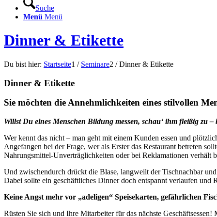
Suche
Menü
Menü
Dinner & Etikette
Du bist hier:
Startseite
1
/
Seminare
2
/
Dinner & Etikette
Dinner
&
Etikette
Sie möchten die Annehmlichkeiten eines stilvollen Me
Willst Du eines Menschen Bildung messen, schau‘ ihm fleißig zu –
Wer kennt das nicht – man geht mit einem Kunden essen und plötzlic
Angefangen bei der Frage, wer als Erster das Restaurant betreten soll
Nahrungsmittel-Unverträglichkeiten oder bei Reklamationen verhält 
Und zwischendurch drückt die Blase, langweilt der Tischnachbar und 
Dabei sollte ein geschäftliches Dinner doch entspannt verlaufen 
Keine Angst mehr vor „adeligen“ Speisekarten, gefährlichen Fi
Rüsten Sie sich und Ihre Mitarbeiter für das nächste Geschäftsessen!