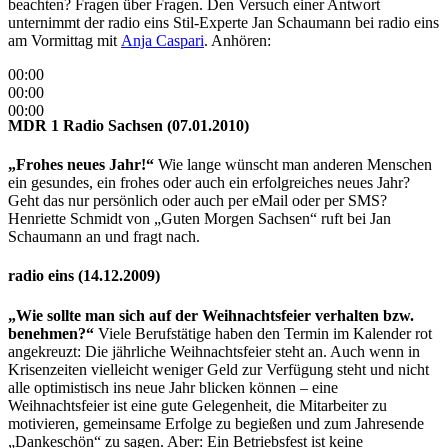
beachten? Fragen über Fragen. Den Versuch einer Antwort
unternimmt der radio eins Stil-Experte Jan Schaumann bei radio eins
am Vormittag mit
Anja Caspari
. Anhören:
00:00
00:00
00:00
MDR 1 Radio Sachsen (07.01.2010)
„Frohes neues Jahr!“
Wie lange wünscht man anderen Menschen
ein gesundes, ein frohes oder auch ein erfolgreiches neues Jahr?
Geht das nur persönlich oder auch per eMail oder per SMS?
Henriette Schmidt von „Guten Morgen Sachsen“ ruft bei Jan
Schaumann an und fragt nach.
radio eins (14.12.2009)
„Wie sollte man sich auf der Weihnachtsfeier verhalten bzw.
benehmen?“
Viele Berufstätige haben den Termin im Kalender rot
angekreuzt: Die jährliche Weihnachtsfeier steht an. Auch wenn in
Krisenzeiten vielleicht weniger Geld zur Verfügung steht und nicht
alle optimistisch ins neue Jahr blicken können – eine
Weihnachtsfeier ist eine gute Gelegenheit, die Mitarbeiter zu
motivieren, gemeinsame Erfolge zu begießen und zum Jahresende
„Dankeschön“ zu sagen. Aber: Ein Betriebsfest ist keine