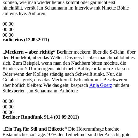
können, wie man wieder heraus kommt oder gar nicht erst
hineinfällt, verrät Jan Schaumann im Interview mit Ninette Böhle
auf eins live. Anhören:
00:00
00:00
00:00
radio eins (12.09.2011)
„Meckern – aber richtig“
Berliner meckern: über die S-Bahn, über
den Hundekot, über das Wetter. Das nervt – aber manchmal lohnt es
sich. Zum Beispiel, wenn man den Nachbarn bitten möchte, die
Kinder vor 5 Uhr morgens nicht mehr Bobbycar fahren zu lassen.
Oder wenn der Kollege ständig nach Schweiß stinkt. Nur, die
Gefahr ist groß, dass das Meckern falsch ankommt. Beschweren
aber höflich bleiben: Wie das geht, besprach
Anja Goerz
mit dem
Stilexperten Jan Schaumann. Anhören:
00:00
00:00
00:00
Berliner Rundfunk 91,4 (01.09.2011)
„Ein Tag für Stil und Etikette“
Die Hörerumfrage brachte
Erstaunliches zu Tage: 97% der Teilnehmer sind der Ansicht, gute