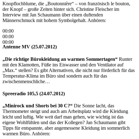
Knopflochblume, die „Boutonnière“ – von französisch le bouton,
der Knopf – große Zeiten hinter sich. Christine Fleischer im
Interview mit Jan Schaumann über einen duftenden
Männerschmuck mit hohem Symbolgehalt. Anhören:
00:00
00:00
00:00
Antenne MV (25.07.2012)
„Die richtige Bürokleidung an warmen Sommertagen“
Runter
mit den Klamotten, Füße ins Eiswasser und den Ventilator auf
„Max.“ stellen? Es gibt Alternativen, die nicht nur förderlich für das
Temperatur-Klima im Büro sind sondern auch für das
zwischenmenschliche…
Spreeradio 105,5 (24.07.2012)
„Minirock und Shorts bei 30 C?“
Die Sonne lacht, das
Thermometer steigt und auch am Arbeitsplatz wird die Kleidung
leicht und luftig. Wie weit darf man gehen, wie wichtig ist das
eigene Wohlfühlen und das der Kollegen? Jan Schaumann gibt
Tipps für entspannte, aber angemessene Kleidung im sommerlich
warmen Büro. Anhören: