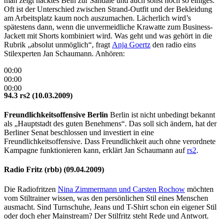
man zeigt nacktes Bein zur Sandale und auch sonst noch so einiges.
Oft ist der Unterschied zwischen Strand-Outfit und der Bekleidung
am Arbeitsplatz kaum noch auszumachen. Lächerlich wird’s
spätestens dann, wenn die unvermeidliche Krawatte zum Business-
Jackett mit Shorts kombiniert wird. Was geht und was gehört in die
Rubrik „absolut unmöglich“, fragt
Anja Goertz
den radio eins
Stilexperten Jan Schaumann. Anhören:
00:00
00:00
00:00
94.3 rs2 (10.03.2009)
Freundlichkeitsoffensive Berlin
Berlin ist nicht unbedingt bekannt
als „Hauptstadt des guten Benehmens“. Das soll sich ändern, hat der
Berliner Senat beschlossen und investiert in eine
Freundlichkeitsoffensive. Dass Freundlichkeit auch ohne verordnete
Kampagne funktionieren kann, erklärt Jan Schaumann auf
rs2
.
Radio Fritz (rbb) (09.04.2009)
Die Radiofritzen
Nina Zimmermann und Carsten Rochow
möchten
vom Stiltrainer wissen, was den persönlichen Stil eines Menschen
ausmacht. Sind Turnschuhe, Jeans und T-Shirt schon ein eigener Stil
oder doch eher Mainstream? Der Stilfritz steht Rede und Antwort.