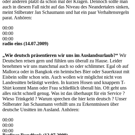
oder anderen platzt da schon mal der Kragen. Dennoch sollte man
auch in diesem Fall nicht auf das Niveau des Neandertalers sinken,
meint Stilberater Jan Schaumann und hat ein paar Verhaltensregeln
parat. Anhören:
00:00
00:00
00:00
radio eins (14.07.2009)
„Wie deutsch präsentieren wir uns im Auslandsurlaub?“
Wir
Deutschen reisen gern und fühlen uns überall zu Hause. Leider
benehmen wir uns manchmal auch so oder schlimmer. Egal ob auf
Mallorca oder in Bangkok ein heimisches Bier oder Sauerkraut mit
Eisbein sollte schon sein. Auch wollen wir möglichst nicht von
Landessitten belästigt werden. In kurzen Hosen und knappem T-
Shirt kommt Mann oder Frau schließlich überall hin. Oft geht uns
alles nicht schnell genug. Was ist das überhaupt für ein Service ?
Wieso Trinkgeld ? Warum sprechen die hier kein deutsch ? Unser
Stilberater Jan Schaumann verhilft uns zu Erkenntnissen über
deutsche Unsitten im Ausland. Anhören:
00:00
00:00
00:00