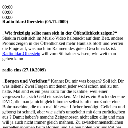
00:00
00:00
00:00
Radio Idar-Oberstein (05.11.2009)
„Wie freizügig sollte man sich in der Öffentlichkeit zeigen?“
Shakira räkelt sich im Musik-Video halbnackt auf dem Bett, andere
Promis zeigen in der Öffentlichkeit mehr Haut als Stoff und werfen
die Frage auf, was noch im Rahmen des guten Geschmacks ist.
Radio Idar-Oberstein
will vom Stiltrainer wissen, wie weit man
gehen kann.
radio eins (27.10.2009)
„Borgen und Verleihen“
Kannst Du mir was borgen? Soll ich Dir
was leihen? Zwei Fragen mit denen jeder wohl schon mal zu tun
hatte. Mal sind es ein paar Euro für die Kantine, weil einer
vergessen hat, sich Geld einzustecken. Mal ist es ein Buch oder eine
DVD, die man ja nicht gleich immer selbst kaufen muß oder eine
Bohrmaschine, die man mal für zwei Löcher benötigt. Geliehen und
geborgt ist schnell, aber wie sieht’s umgekehrt mit dem zurückgeben
aus ? Damit haben’s manche Zeitgenossen nicht allzu eilig und man
will ja auch nicht immer gleich mahnen. Zu zwischenmenschlichen
Verhaltensnormen beim Borgen und Leihen holen wir uns Rat bei