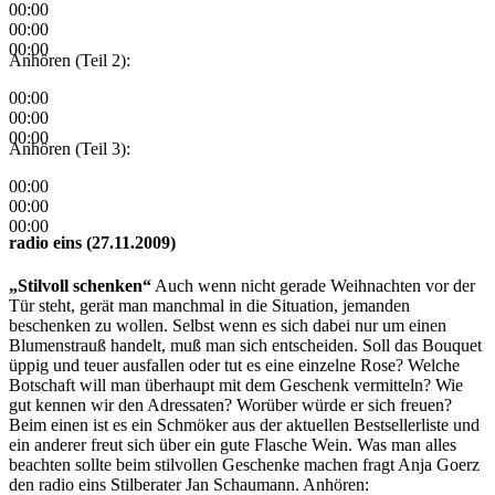
00:00
00:00
00:00
Anhören (Teil 2):
00:00
00:00
00:00
Anhören (Teil 3):
00:00
00:00
00:00
radio eins (27.11.2009)
„Stilvoll schenken“
Auch wenn nicht gerade Weihnachten vor der
Tür steht, gerät man manchmal in die Situation, jemanden
beschenken zu wollen. Selbst wenn es sich dabei nur um einen
Blumenstrauß handelt, muß man sich entscheiden. Soll das Bouquet
üppig und teuer ausfallen oder tut es eine einzelne Rose? Welche
Botschaft will man überhaupt mit dem Geschenk vermitteln? Wie
gut kennen wir den Adressaten? Worüber würde er sich freuen?
Beim einen ist es ein Schmöker aus der aktuellen Bestsellerliste und
ein anderer freut sich über ein gute Flasche Wein. Was man alles
beachten sollte beim stilvollen Geschenke machen fragt Anja Goerz
den radio eins Stilberater Jan Schaumann. Anhören: