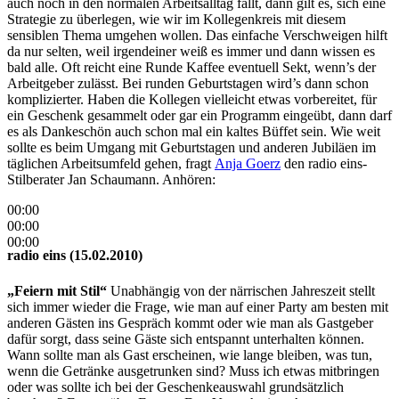
auch noch in den normalen Arbeitsalltag fällt, dann gilt es, sich eine
Strategie zu überlegen, wie wir im Kollegenkreis mit diesem
sensiblen Thema umgehen wollen. Das einfache Verschweigen hilft
da nur selten, weil irgendeiner weiß es immer und dann wissen es
bald alle. Oft reicht eine Runde Kaffee eventuell Sekt, wenn’s der
Arbeitgeber zulässt. Bei runden Geburtstagen wird’s dann schon
komplizierter. Haben die Kollegen vielleicht etwas vorbereitet, für
ein Geschenk gesammelt oder gar ein Programm eingeübt, dann darf
es als Dankeschön auch schon mal ein kaltes Büffet sein. Wie weit
sollte es beim Umgang mit Geburtstagen und anderen Jubiläen im
täglichen Arbeitsumfeld gehen, fragt
Anja Goerz
den radio eins-
Stilberater Jan Schaumann. Anhören:
00:00
00:00
00:00
radio eins (15.02.2010)
„Feiern mit Stil“
Unabhängig von der närrischen Jahreszeit stellt
sich immer wieder die Frage, wie man auf einer Party am besten mit
anderen Gästen ins Gespräch kommt oder wie man als Gastgeber
dafür sorgt, dass seine Gäste sich entspannt unterhalten können.
Wann sollte man als Gast erscheinen, wie lange bleiben, was tun,
wenn die Getränke ausgetrunken sind? Muss ich etwas mitbringen
oder was sollte ich bei der Geschenkeauswahl grundsätzlich