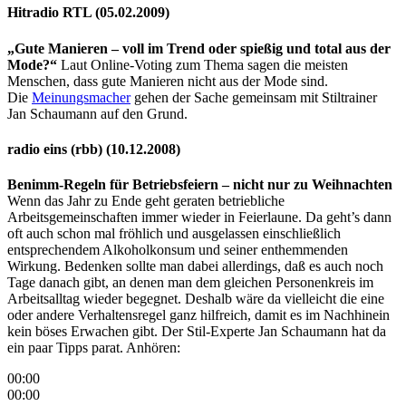
Hitradio RTL (05.02.2009)
„Gute Manieren – voll im Trend oder spießig und total aus der
Mode?“
Laut Online-Voting zum Thema sagen die meisten
Menschen, dass gute Manieren nicht aus der Mode sind.
Die
Meinungsmacher
gehen der Sache gemeinsam mit Stiltrainer
Jan Schaumann auf den Grund.
radio eins (rbb) (10.12.2008)
Benimm-Regeln für Betriebsfeiern – nicht nur zu Weihnachten
Wenn das Jahr zu Ende geht geraten betriebliche
Arbeitsgemeinschaften immer wieder in Feierlaune. Da geht’s dann
oft auch schon mal fröhlich und ausgelassen einschließlich
entsprechendem Alkoholkonsum und seiner enthemmenden
Wirkung. Bedenken sollte man dabei allerdings, daß es auch noch
Tage danach gibt, an denen man dem gleichen Personenkreis im
Arbeitsalltag wieder begegnet. Deshalb wäre da vielleicht die eine
oder andere Verhaltensregel ganz hilfreich, damit es im Nachhinein
kein böses Erwachen gibt. Der Stil-Experte Jan Schaumann hat da
ein paar Tipps parat. Anhören:
00:00
00:00