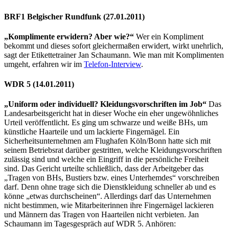
BRF1 Belgischer Rundfunk (27.01.2011)
„Komplimente erwidern? Aber wie?“
Wer ein Kompliment
bekommt und dieses sofort gleichermaßen erwidert, wirkt unehrlich,
sagt der Etikettetrainer Jan Schaumann. Wie man mit Komplimenten
umgeht, erfahren wir im
Telefon-Interview
.
WDR 5 (14.01.2011)
„Uniform oder individuell? Kleidungsvorschriften im Job“
Das
Landesarbeitsgericht hat in dieser Woche ein eher ungewöhnliches
Urteil veröffentlicht. Es ging um schwarze und weiße BHs, um
künstliche Haarteile und um lackierte Fingernägel. Ein
Sicherheitsunternehmen am Flughafen Köln/Bonn hatte sich mit
seinem Betriebsrat darüber gestritten, welche Kleidungsvorschriften
zulässig sind und welche ein Eingriff in die persönliche Freiheit
sind. Das Gericht urteilte schließlich, dass der Arbeitgeber das
„Tragen von BHs, Bustiers bzw. eines Unterhemdes“ vorschreiben
darf. Denn ohne trage sich die Dienstkleidung schneller ab und es
könne „etwas durchscheinen“. Allerdings darf das Unternehmen
nicht bestimmen, wie Mitarbeiterinnen ihre Fingernägel lackieren
und Männern das Tragen von Haarteilen nicht verbieten. Jan
Schaumann im Tagesgespräch auf WDR 5. Anhören: