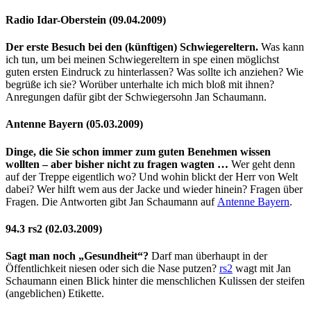
Radio Idar-Oberstein (09.04.2009)
Der erste Besuch bei den (künftigen) Schwiegereltern.
Was kann
ich tun, um bei meinen Schwiegereltern in spe einen möglichst
guten ersten Eindruck zu hinterlassen? Was sollte ich anziehen? Wie
begrüße ich sie? Worüber unterhalte ich mich bloß mit ihnen?
Anregungen dafür gibt der Schwiegersohn Jan Schaumann.
Antenne Bayern (05.03.2009)
Dinge, die Sie schon immer zum guten Benehmen wissen
wollten – aber bisher nicht zu fragen wagten …
Wer geht denn
auf der Treppe eigentlich wo? Und wohin blickt der Herr von Welt
dabei? Wer hilft wem aus der Jacke und wieder hinein? Fragen über
Fragen. Die Antworten gibt Jan Schaumann auf
Antenne Bayern
.
94.3 rs2 (02.03.2009)
Sagt man noch „Gesundheit“?
Darf man überhaupt in der
Öffentlichkeit niesen oder sich die Nase putzen?
rs2
wagt mit Jan
Schaumann einen Blick hinter die menschlichen Kulissen der steifen
(angeblichen) Etikette.