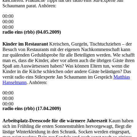
kaschieren. Praktische Tipps hat der radio eins Stil-Experte Jan
Schaumann parat. Anhören:
00:00
00:00
00:00
radio eins (rbb) (04.05.2009)
Kinder im Restaurant
Kreischen, Gurgeln, Tischtuchziehen – der
Besuch von Restaurants mit der eigenen Nachkommenschaft kann
zur quälenden Geduldsprobe für alle Beteiligten werden. Wie schafft
man es, dass die Kinder, aber vor allem auch die übrigen Gäste ihren
Spaß am Auswärtsessen haben? Was können Eltern tun, wenn die
Kinder in die Küche schleichen oder andere Gäste belästigen? Das
verrät radio eins Stilexperte Jan Schaumann im Gespräch
Matthias
Hanselmann
. Anhören:
00:00
00:00
00:00
radio eins (rbb) (17.04.2009)
Arbeitsplatz-Dresscode für die wärmere Jahreszeit
Kaum haben
sich im Frühling die ersten Sonnenstrahlen hervorgewagt, fliegt die
lästige Winterkleidung in den Schrank. Socken werden eingespart,