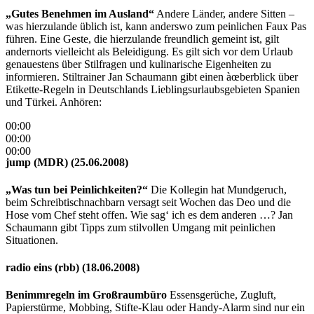
„Gutes Benehmen im Ausland“
Andere Länder, andere Sitten –
was hierzulande üblich ist, kann anderswo zum peinlichen Faux Pas
führen. Eine Geste, die hierzulande freundlich gemeint ist, gilt
andernorts vielleicht als Beleidigung. Es gilt sich vor dem Urlaub
genauestens über Stilfragen und kulinarische Eigenheiten zu
informieren. Stiltrainer Jan Schaumann gibt einen àœberblick über
Etikette-Regeln in Deutschlands Lieblingsurlaubsgebieten Spanien
und Türkei. Anhören:
00:00
00:00
00:00
jump (MDR) (25.06.2008)
„Was tun bei Peinlichkeiten?“
Die Kollegin hat Mundgeruch,
beim Schreibtischnachbarn versagt seit Wochen das Deo und die
Hose vom Chef steht offen. Wie sag‘ ich es dem anderen …? Jan
Schaumann gibt Tipps zum stilvollen Umgang mit peinlichen
Situationen.
radio eins (rbb) (18.06.2008)
Benimmregeln im Großraumbüro
Essensgerüche, Zugluft,
Papierstürme, Mobbing, Stifte-Klau oder Handy-Alarm sind nur ein