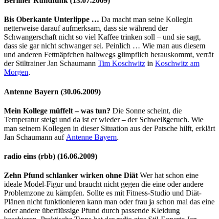
Berliner Rundfunk (13.07.2009)
Bis Oberkante Unterlippe …
Da macht man seine Kollegin
netterweise darauf aufmerksam, dass sie während der
Schwangerschaft nicht so viel Kaffee trinken soll – und sie sagt,
dass sie gar nicht schwanger sei. Peinlich … Wie man aus diesem
und anderen Fettnäpfchen halbwegs glimpflich herauskommt, verrät
der Stiltrainer Jan Schaumann
Tim Koschwitz
in
Koschwitz am
Morgen
.
Antenne Bayern (30.06.2009)
Mein Kollege müffelt – was tun?
Die Sonne scheint, die
Temperatur steigt und da ist er wieder – der Schweißgeruch. Wie
man seinem Kollegen in dieser Situation aus der Patsche hilft, erklärt
Jan Schaumann auf
Antenne Bayern
.
radio eins (rbb) (16.06.2009)
Zehn Pfund schlanker wirken ohne Diät
Wer hat schon eine
ideale Model-Figur und braucht nicht gegen die eine oder andere
Problemzone zu kämpfen. Sollte es mit Fitness-Studio und Diät-
Plänen nicht funktionieren kann man oder frau ja schon mal das eine
oder andere überflüssige Pfund durch passende Kleidung