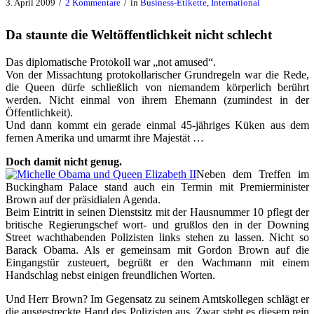
/
/
3. April 2009
2 Kommentare
in
Business-Etikette
,
International
Da staunte die Weltöffentlichkeit nicht schlecht
Das diplomatische Protokoll war „not amused“.
Von der Missachtung protokollarischer Grundregeln war die Rede,
die Queen dürfe schließlich von niemandem körperlich berührt
werden. Nicht einmal von ihrem Ehemann (zumindest in der
Öffentlichkeit).
Und dann kommt ein gerade einmal 45-jähriges Küken aus dem
fernen Amerika und umarmt ihre Majestät …
Doch damit nicht genug.
Neben dem Treffen im
Buckingham Palace stand auch ein Termin mit Premierminister
Brown auf der präsidialen Agenda.
Beim Eintritt in seinen Dienstsitz mit der Hausnummer 10 pflegt der
britische Regierungschef wort- und grußlos den in der Downing
Street wachthabenden Polizisten links stehen zu lassen. Nicht so
Barack Obama. Als er gemeinsam mit Gordon Brown auf die
Eingangstür zusteuert, begrüßt er den Wachmann mit einem
Handschlag nebst einigen freundlichen Worten.
Und Herr Brown? Im Gegensatz zu seinem Amtskollegen schlägt er
die ausgestreckte Hand des Polizisten aus. Zwar steht es diesem rein