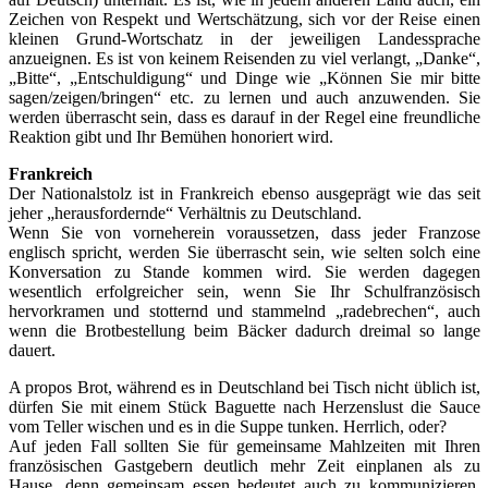
Zeichen von Respekt und Wertschätzung, sich vor der Reise einen
kleinen Grund-Wortschatz in der jeweiligen Landessprache
anzueignen. Es ist von keinem Reisenden zu viel verlangt, „Danke“,
„Bitte“, „Entschuldigung“ und Dinge wie „Können Sie mir bitte
sagen/zeigen/bringen“ etc. zu lernen und auch anzuwenden. Sie
werden überrascht sein, dass es darauf in der Regel eine freundliche
Reaktion gibt und Ihr Bemühen honoriert wird.
Frankreich
Der Nationalstolz ist in Frankreich ebenso ausgeprägt wie das seit
jeher „herausfordernde“ Verhältnis zu Deutschland.
Wenn Sie von vorneherein voraussetzen, dass jeder Franzose
englisch spricht, werden Sie überrascht sein, wie selten solch eine
Konversation zu Stande kommen wird. Sie werden dagegen
wesentlich erfolgreicher sein, wenn Sie Ihr Schulfranzösisch
hervorkramen und stotternd und stammelnd „radebrechen“, auch
wenn die Brotbestellung beim Bäcker dadurch dreimal so lange
dauert.
A propos Brot, während es in Deutschland bei Tisch nicht üblich ist,
dürfen Sie mit einem Stück Baguette nach Herzenslust die Sauce
vom Teller wischen und es in die Suppe tunken. Herrlich, oder?
Auf jeden Fall sollten Sie für gemeinsame Mahlzeiten mit Ihren
französischen Gastgebern deutlich mehr Zeit einplanen als zu
Hause, denn gemeinsam essen bedeutet auch zu kommunizieren.