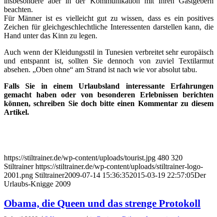
insbesondere aber in der Kommunikation mit Ihren Gastgebern
beachten.
Für Männer ist es vielleicht gut zu wissen, dass es ein positives
Zeichen für gleichgeschlechtliche Interessenten darstellen kann, die
Hand unter das Kinn zu legen.
Auch wenn der Kleidungsstil in Tunesien verbreitet sehr europäisch
und entspannt ist, sollten Sie dennoch von zuviel Textilarmut
absehen. „Oben ohne“ am Strand ist nach wie vor absolut tabu.
Falls Sie in einem Urlaubsland interessante Erfahrungen
gemacht haben oder von besonderen Erlebnissen berichten
können, schreiben Sie doch bitte einen Kommentar zu diesem
Artikel.
https://stiltrainer.de/wp-content/uploads/tourist.jpg
480
320
Stiltrainer
https://stiltrainer.de/wp-content/uploads/stiltrainer-logo-
2001.png
Stiltrainer
2009-07-14 15:36:35
2015-03-19 22:57:05
Der
Urlaubs-Knigge 2009
Obama, die Queen und das strenge Protokoll