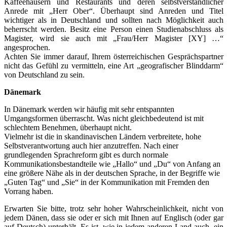
Kaffeehäusern und Restaurants und deren selbstverständlicher
Anrede mit „Herr Ober“. Überhaupt sind Anreden und Titel
wichtiger als in Deutschland und sollten nach Möglichkeit auch
beherrscht werden. Besitz eine Person einen Studienabschluss als
Magister, wird sie auch mit „Frau/Herr Magister [XY] …“
angesprochen.
Achten Sie immer darauf, Ihrem österreichischen Gesprächspartner
nicht das Gefühl zu vermitteln, eine Art „geografischer Blinddarm“
von Deutschland zu sein.
Dänemark
In Dänemark werden wir häufig mit sehr entspannten
Umgangsformen überrascht. Was nicht gleichbedeutend ist mit
schlechtem Benehmen, überhaupt nicht.
Vielmehr ist die in skandinavischen Ländern verbreitete, hohe
Selbstverantwortung auch hier anzutreffen. Nach einer
grundlegenden Sprachreform gibt es durch normale
Kommunikationsbestandteile wie „Hallo“ und „Du“ von Anfang an
eine größere Nähe als in der deutschen Sprache, in der Begriffe wie
„Guten Tag“ und „Sie“ in der Kommunikation mit Fremden den
Vorrang haben.
Erwarten Sie bitte, trotz sehr hoher Wahrscheinlichkeit, nicht von
jedem Dänen, dass sie oder er sich mit Ihnen auf Englisch (oder gar
auf Deutsch) unterhält. Es ist, wie in jedem anderen Land auch, ein