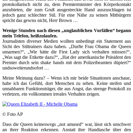
protokollarisch nicht zu, dem Premierminister den Körperkontakt
anzubieten, die zum Gruß ausgestreckte Hand auszuschlagen ist
jedoch ganz schlechter Stil. Für eine Nähe zu seinen Mitbürgern
spricht das gewiss nicht, Herr Brown …
Wenige Stunden nach diesen „unglaublichen Vorfällen“ begann
mein Telefon, heißzulaufen.
Journalisten diverser Medien wollten unbedingt ein Statement aus
Sicht des Stiltrainers dazu haben. „Durfte Frau Obama die Queen
umarmen?“, „Wie hätte die First Lady sich verhalten müssen?“,
„Was sagt die Etikette dazu?“, „Hat der amerikanische Präsident den
Premier durch sein shake hands mit dem Polizeibeamten düpiert?“
undsoweiterundsofort …
Meine Meinung dazu? – Wenn ich mir beide Situationen anschaue,
habe ich das Gefühl, dort Menschen zu sehen. Keine steifen und
unnahbaren Funktionsträger, die aus Angst, das strenge Protokoll zu
verletzen, ein vollkommen irreales Verhalten zeigen.
© Foto AP
Dass die Queen keineswegs „not amused“ war, lässt sich unschwer
an ihrer Reaktion erkennen. Anstatt ihre Handtasche über den