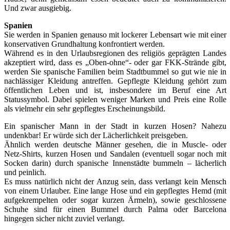
Und zwar ausgiebig.
Spanien
Sie werden in Spanien genauso mit lockerer Lebensart wie mit einer
konservativen Grundhaltung konfrontiert werden.
Während es in den Urlaubsregionen des religiös geprägten Landes
akzeptiert wird, dass es „Oben-ohne“- oder gar FKK-Strände gibt,
werden Sie spanische Familien beim Stadtbummel so gut wie nie in
nachlässiger Kleidung antreffen. Gepflegte Kleidung gehört zum
öffentlichen Leben und ist, insbesondere im Beruf eine Art
Statussymbol. Dabei spielen weniger Marken und Preis eine Rolle
als vielmehr ein sehr gepflegtes Erscheinungsbild.
Ein spanischer Mann in der Stadt in kurzen Hosen? Nahezu
undenkbar! Er würde sich der Lächerlichkeit preisgeben.
Ähnlich werden deutsche Männer gesehen, die in Muscle- oder
Netz-Shirts, kurzen Hosen und Sandalen (eventuell sogar noch mit
Socken darin) durch spanische Innenstädte bummeln – lächerlich
und peinlich.
Es muss natürlich nicht der Anzug sein, dass verlangt kein Mensch
von einem Urlauber. Eine lange Hose und ein gepflegtes Hemd (mit
aufgekrempelten oder sogar kurzen Ärmeln), sowie geschlossene
Schuhe sind für einen Bummel durch Palma oder Barcelona
hingegen sicher nicht zuviel verlangt.