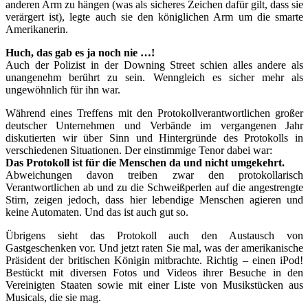
anderen Arm zu hängen (was als sicheres Zeichen dafür gilt, dass sie
verärgert ist), legte auch sie den königlichen Arm um die smarte
Amerikanerin.
Huch, das gab es ja noch nie …!
Auch der Polizist in der Downing Street schien alles andere als
unangenehm berührt zu sein. Wenngleich es sicher mehr als
ungewöhnlich für ihn war.
Während eines Treffens mit den Protokollverantwortlichen großer
deutscher Unternehmen und Verbände im vergangenen Jahr
diskutierten wir über Sinn und Hintergründe des Protokolls in
verschiedenen Situationen. Der einstimmige Tenor dabei war:
Das Protokoll ist für die Menschen da und nicht umgekehrt.
Abweichungen davon treiben zwar den protokollarisch
Verantwortlichen ab und zu die Schweißperlen auf die angestrengte
Stirn, zeigen jedoch, dass hier lebendige Menschen agieren und
keine Automaten. Und das ist auch gut so.
Übrigens sieht das Protokoll auch den Austausch von
Gastgeschenken vor. Und jetzt raten Sie mal, was der amerikanische
Präsident der britischen Königin mitbrachte. Richtig – einen iPod!
Bestückt mit diversen Fotos und Videos ihrer Besuche in den
Vereinigten Staaten sowie mit einer Liste von Musikstücken aus
Musicals, die sie mag.