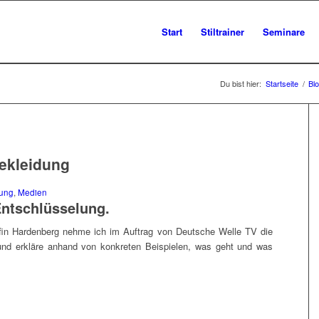
Start
Stiltrainer
Seminare
Du bist hier:
Startseite
/
Bl
bekleidung
dung
,
Medien
ntschlüsselung.
fin Hardenberg nehme ich im Auftrag von Deutsche Welle TV die
und erkläre anhand von konkreten Beispielen, was geht und was