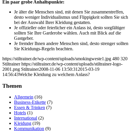
Ein paar grobe Anhaltspunkte:
Je älter die Menschen sind, mit denen Sie zusammentreffen,
desto weniger Individualismus und Flippigkeit sollten Sie sich
bei der Auswahl Ihrer Kleidung gestatten.
Je offizieller oder feierlicher ein Anlass ist, desto sorgfältiger
sollten Sie Ihre Garderobe wählen. Auch mit Blick auf die
Gastgeber.
Je fremder Ihnen andere Menschen sind, desto strenger sollten
Sie Kleidungs-Regeln beachten.
https://stiltrainer.de/wp-content/uploads/smokingweste1.jpg
480
320
Stiltrainer
https://stiltrainer.de/wp-content/uploads/stiltrainer-logo-
2001.png
Stiltrainer
2008-11-06 13:50:31
2015-03-19
14:56:43
Welche Kleidung zu welchem Anlass?
Themen
Allgemein
(16)
Business-Etikette
(7)
Essen & Trinken
(7)
Hotels
(1)
International
(2)
Kleidung
(19)
Kommunikation
(9)