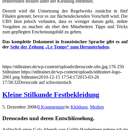
irritierenden Beulen unter der Kleidung entstehen.
Derzeit wird die Umsetzung des Regelwerks zunächst in fünf
Filialen getestet, bevor es zur flächendeckenden Vorschrift wird. Die
UBS lässt jedoch verlauten, dass es weniger darum geht, strikte
Vorgaben zu machen als eher den Mitarbeitern Tipps und Tricks
zum gepflegten Erscheinungsbild zu geben.
Das komplette Dokument in französischer Sprache gibt es auf
der
Seite der Zeitung „Le Temps“ zum Herunterladen
.
https://stiltrainer.de/wp-content/uploads/dresscode-ubs.jpg
176
250
Stiltrainer
https://stiltrainer.de/wp-content/uploads/stiltrainer-logo-
2001.png
Stiltrainer
2010-12-15 17:54:17
2015-03-26
17:58:32
Dresscode auf schweizerisch
Kleine Stilkunde Festbekleidung
5. Dezember 2008
/
0 Kommentare
/
in
Kleidung
,
Medien
Dresscodes und deren Entschlüsselung.
Anlässlich eines Gala-Abends von Gräfin Hardenberg nehme ich im