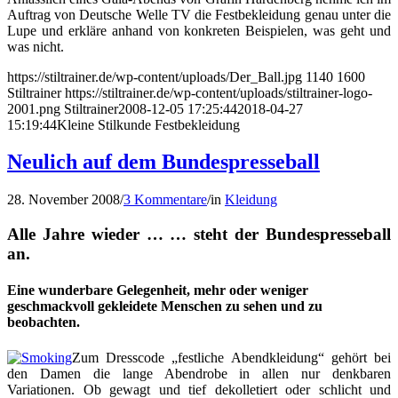
Auftrag von Deutsche Welle TV die Festbekleidung genau unter die
Lupe und erkläre anhand von konkreten Beispielen, was geht und
was nicht.
https://stiltrainer.de/wp-content/uploads/Der_Ball.jpg
1140
1600
Stiltrainer
https://stiltrainer.de/wp-content/uploads/stiltrainer-logo-
2001.png
Stiltrainer
2008-12-05 17:25:44
2018-04-27
15:19:44
Kleine Stilkunde Festbekleidung
Neulich auf dem Bundespresseball
28. November 2008
/
3 Kommentare
/
in
Kleidung
Alle Jahre wieder … … steht der Bundespresseball
an.
Eine wunderbare Gelegenheit, mehr oder weniger
geschmackvoll gekleidete Menschen zu sehen und zu
beobachten.
Zum Dresscode „festliche Abendkleidung“ gehört bei
den Damen die lange Abendrobe in allen nur denkbaren
Variationen. Ob gewagt und tief dekolletiert oder schlicht und