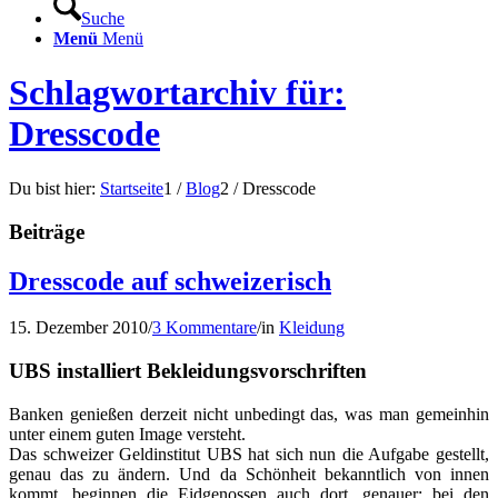
Suche
Menü
Menü
Schlagwortarchiv für:
Dresscode
Du bist hier:
Startseite
1
/
Blog
2
/
Dresscode
Beiträge
Dresscode auf schweizerisch
15. Dezember 2010
/
3 Kommentare
/
in
Kleidung
UBS installiert Bekleidungsvorschriften
Banken genießen derzeit nicht unbedingt das, was man gemeinhin
unter einem guten Image versteht.
Das schweizer Geldinstitut UBS hat sich nun die Aufgabe gestellt,
genau das zu ändern. Und da Schönheit bekanntlich von innen
kommt, beginnen die Eidgenossen auch dort, genauer: bei den