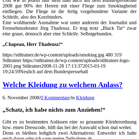
Und wie in jedem Jahr sieht man auch auf dem Bundespresseball
2008 gut 90% der Herren mit einer Fliege zum Smokinghemd
einfliegen. Die Fliege ist die fertig vorgebundene Variante der
Schleife, also des Kurzbinders.
Eine wohltuende Ausnahme war unter anderem der Journalist und
Fernsehmoderator Jörg Thadeusz. Er trug trotz „Black Tie“ zwar
eine graue, dennoch aber eine Schleife. Selbstgebunden.
„Chapeau, Herr Thadeusz!“
https://stiltrainer.de/wp-content/uploads/smoking.jpg
480
319
Stiltrainer
https://stiltrainer.de/wp-content/uploads/stiltrainer-logo-
2001.png
Stiltrainer
2008-11-28 17:13:37
2015-03-19
19:24:59
Neulich auf dem Bundespresseball
Welche Kleidung zu welchem Anlass?
6. November 2008
/
0 Kommentare
/
in
Kleidung
„Schatz, ich habe nichts zum Anziehen!“
Gibt es zu bestimmten Anlässen eine so genannte Kleiderordnung
bzw. einen Dresscode, hilft das bei der Auswahl schon mal weiter.
Denn es bleiben lediglich zwei Alternativen: Entweder ich halte
mich daran oder ich sage meine Teilnahme ab.