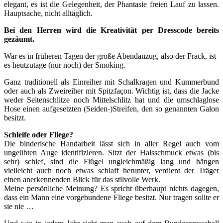
elegant, es ist die Gelegenheit, der Phantasie freien Lauf zu lassen.
Hauptsache, nicht alltäglich.
Bei den Herren wird die Kreativität per Dresscode bereits
gezäumt.
War es in früheren Tagen der große Abendanzug, also der Frack, ist
es heutzutage (nur noch) der Smoking.
Ganz traditionell als Einreiher mit Schalkragen und Kummerbund
oder auch als Zweireiher mit Spitzfaçon. Wichtig ist, dass die Jacke
weder Seitenschlitze noch Mittelschlitz hat und die umschlaglose
Hose einen aufgesetzten (Seiden-)Streifen, den so genannten Galon
besitzt.
Schleife oder Fliege?
Die binderische Handarbeit lässt sich in aller Regel auch vom
ungeübten Auge identifizieren. Sitzt der Halsschmuck etwas (bis
sehr) schief, sind die Flügel ungleichmäßig lang und hängen
vielleicht auch noch etwas schlaff herunter, verdient der Träger
einen anerkennenden Blick für das stilvolle Werk.
Meine persönliche Meinung? Es spricht überhaupt nichts dagegen,
dass ein Mann eine vorgebundene Fliege besitzt. Nur tragen sollte er
sie nie …