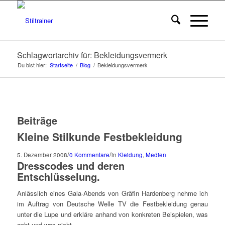
Schlagwortarchiv für: Bekleidungsvermerk
Du bist hier:
Startseite
/
Blog
/
Bekleidungsvermerk
Beiträge
Kleine Stilkunde Festbekleidung
/
/
5. Dezember 2008
0 Kommentare
in
Kleidung
,
Medien
Dresscodes und deren
Entschlüsselung.
Anlässlich eines Gala-Abends von Gräfin Hardenberg nehme ich
im Auftrag von Deutsche Welle TV die Festbekleidung genau
unter die Lupe und erkläre anhand von konkreten Beispielen, was
geht und was nicht.