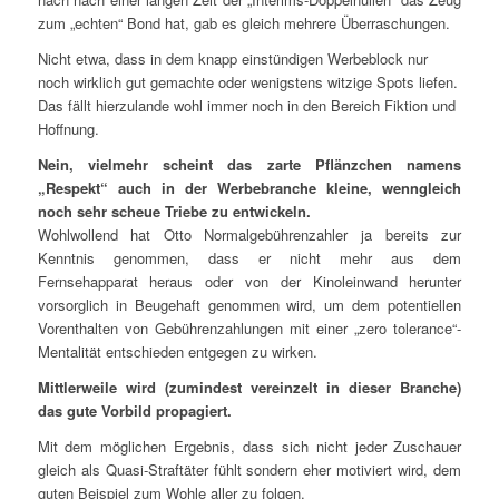
zum „echten“ Bond hat, gab es gleich mehrere Überraschungen.
Nicht etwa, dass in dem knapp einstündigen Werbeblock nur
noch wirklich gut gemachte oder wenigstens witzige Spots liefen.
Das fällt hierzulande wohl immer noch in den Bereich Fiktion und
Hoffnung.
Nein, vielmehr scheint das zarte Pflänzchen namens
„Respekt“ auch in der Werbebranche kleine, wenngleich
noch sehr scheue Triebe zu entwickeln.
Wohlwollend hat Otto Normalgebührenzahler ja bereits zur
Kenntnis genommen, dass er nicht mehr aus dem
Fernsehapparat heraus oder von der Kinoleinwand herunter
vorsorglich in Beugehaft genommen wird, um dem potentiellen
Vorenthalten von Gebührenzahlungen mit einer „zero tolerance“-
Mentalität entschieden entgegen zu wirken.
Mittlerweile wird (zumindest vereinzelt in dieser Branche)
das gute Vorbild propagiert.
Mit dem möglichen Ergebnis, dass sich nicht jeder Zuschauer
gleich als Quasi-Straftäter fühlt sondern eher motiviert wird, dem
guten Beispiel zum Wohle aller zu folgen.