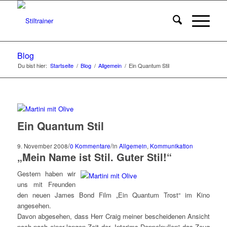
Blog
Du bist hier:
Startseite
/
Blog
/
Allgemein
/
Ein Quantum Stil
Ein Quantum Stil
/
/
9. November 2008
0 Kommentare
in
Allgemein
,
Kommunikation
„Mein Name ist Stil. Guter Stil!“
Gestern haben wir
uns mit Freunden
den neuen James Bond Film „Ein Quantum Trost“ im Kino
angesehen.
Davon abgesehen, dass Herr Craig meiner bescheidenen Ansicht
nach nach einer langen Zeit der „Interims-Doppelnullen“ das Zeug