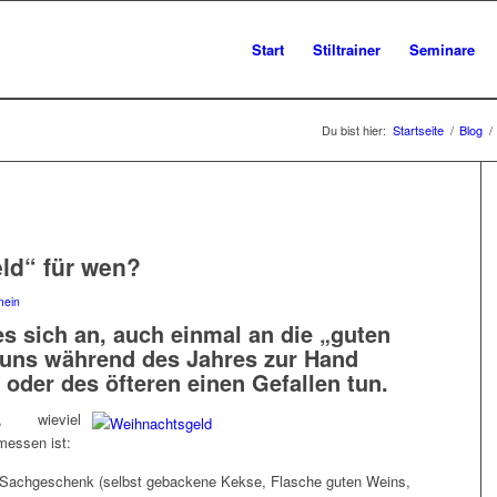
Start
Stiltrainer
Seminare
Du bist hier:
Startseite
/
Blog
/
ld“ für wen?
mein
s sich an, auch einmal an die „guten
e uns während des Jahres zur Hand
 oder des öfteren einen Gefallen tun.
, wieviel
messen ist:
es Sachgeschenk (selbst gebackene Kekse, Flasche guten Weins,