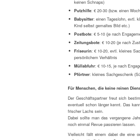
keinen Schnaps)
Putzhilfe
: € 20-30 (bzw. einen Woc
Babysitter
: einen Tageslohn, evtl.
Kind selbst gemaltes Bild etc.)
Postbote
: € 5-10 (je nach Engagem
Zeitungsbote
: € 10-20 (je nach Zust
Friseurin
: € 10-20, evtl. kleines S
persönlichem Verhältnis
Müllabfuhr
: € 10-15, je nach Enga
Pförtner
: kleines Sachgeschenk (Sü
Für Menschen, die keine reinen Dien
Der Geschäftspartner freut sich best
eventuell schon länger kennt. Das kann
frischer Lachs sein.
Dabei sollte man das vergangene Jahr
noch einmal Revue passieren lassen.
Vielleicht fällt einem dabei die eine o