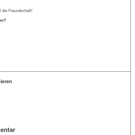
l die Freundschaft!
en?
sieren
entar