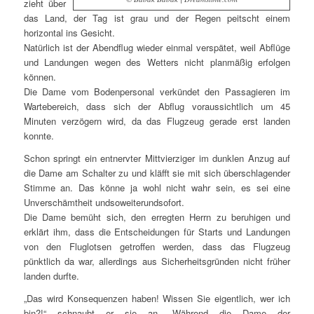
zieht über
das Land, der Tag ist grau und der Regen peitscht einem
horizontal ins Gesicht.
Natürlich ist der Abendflug wieder einmal verspätet, weil Abflüge
und Landungen wegen des Wetters nicht planmäßig erfolgen
können.
Die Dame vom Bodenpersonal verkündet den Passagieren im
Wartebereich, dass sich der Abflug voraussichtlich um 45
Minuten verzögern wird, da das Flugzeug gerade erst landen
konnte.
Schon springt ein entnervter Mittvierziger im dunklen Anzug auf
die Dame am Schalter zu und kläfft sie mit sich überschlagender
Stimme an. Das könne ja wohl nicht wahr sein, es sei eine
Unverschämtheit undsoweiterundsofort.
Die Dame bemüht sich, den erregten Herrn zu beruhigen und
erklärt ihm, dass die Entscheidungen für Starts und Landungen
von den Fluglotsen getroffen werden, dass das Flugzeug
pünktlich da war, allerdings aus Sicherheitsgründen nicht früher
landen durfte.
„Das wird Konsequenzen haben! Wissen Sie eigentlich, wer ich
bin?!“ schnaubt er sie an. Während die Dame der