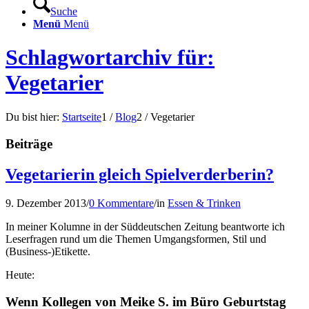
Suche
Menü
Menü
Schlagwortarchiv für:
Vegetarier
Du bist hier:
Startseite
1
/
Blog
2
/
Vegetarier
Beiträge
Vegetarierin gleich Spielverderberin?
9. Dezember 2013
/
0 Kommentare
/
in
Essen & Trinken
In meiner Kolumne in der Süddeutschen Zeitung beantworte ich
Leserfragen rund um die Themen Umgangsformen, Stil und
(Business-)Etikette.
Heute:
Wenn Kollegen von Meike S. im Büro Geburtstag