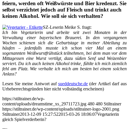
feiern, werden oft Weißwürste und Bier kredenzt. Sie
selbst verzichtet jedoch auf Fleisch und trinkt auch
keinen Alkohol. Wie soll sie sich verhalten?
SZ-Leserin Meike S. fragt:
Ich bin Vegetarierin und arbeite seit zwei Monaten in der
Verwaltung einer bayerischen Brauerei. In den vergangenen
Wochen schienen sich die Geburtstage in meiner Abteilung zu
häufen – jedenfalls musste ich schon vier Mal an einem
sogenannten Weißwurstfrühstück teilnehmen, bei dem man vor dem
Mittagessen eine Wurst vertilgt, dazu süßen Senf und Weizenbier
serviert. Da ich auch keinen Alkohol trinke, fühlte ich mich ziemlich
fehl am Platz. Wie verhalte ich mich am besten bei einem solchen
Anlass?
Lesen Sie meine Antwort auf
sueddeutsche.de
(der Artikel darf aus
Urheberrechtsgründen hier nicht vollständig erscheinen)
https://stiltrainer.de/wp-
content/uploads/dreamstime_xs_29711723.jpg
480
480
Stiltrainer
https://stiltrainer.de/wp-content/uploads/stiltrainer-logo-2001.png
Stiltrainer
2013-12-09 15:27:52
2015-03-26 18:06:07
Vegetarierin
gleich Spielverderberin?