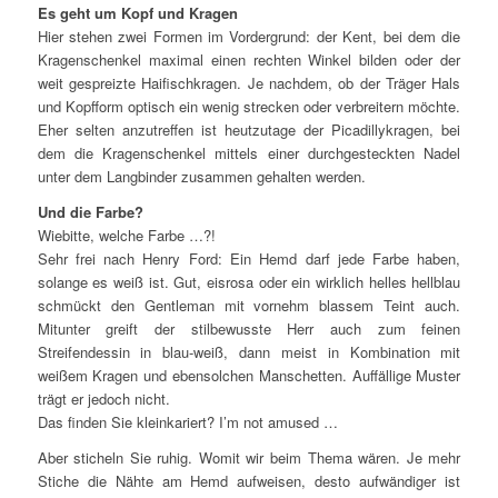
Es geht um Kopf und Kragen
Hier stehen zwei Formen im Vordergrund: der Kent, bei dem die
Kragenschenkel maximal einen rechten Winkel bilden oder der
weit gespreizte Haifischkragen. Je nachdem, ob der Träger Hals
und Kopfform optisch ein wenig strecken oder verbreitern möchte.
Eher selten anzutreffen ist heutzutage der Picadillykragen, bei
dem die Kragenschenkel mittels einer durchgesteckten Nadel
unter dem Langbinder zusammen gehalten werden.
Und die Farbe?
Wiebitte, welche Farbe …?!
Sehr frei nach Henry Ford: Ein Hemd darf jede Farbe haben,
solange es weiß ist. Gut, eisrosa oder ein wirklich helles hellblau
schmückt den Gentleman mit vornehm blassem Teint auch.
Mitunter greift der stilbewusste Herr auch zum feinen
Streifendessin in blau-weiß, dann meist in Kombination mit
weißem Kragen und ebensolchen Manschetten. Auffällige Muster
trägt er jedoch nicht.
Das finden Sie kleinkariert? I’m not amused …
Aber sticheln Sie ruhig. Womit wir beim Thema wären. Je mehr
Stiche die Nähte am Hemd aufweisen, desto aufwändiger ist