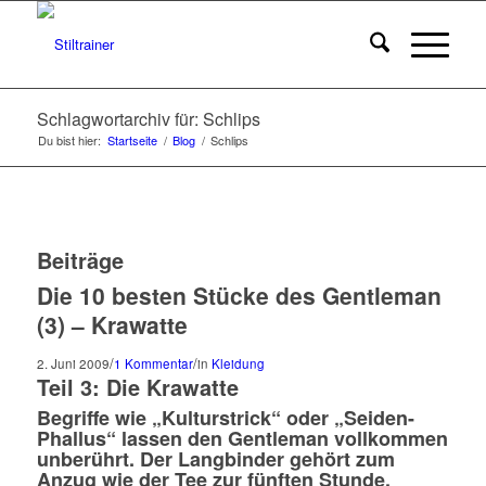
Schlagwortarchiv für: Schlips
Du bist hier:
Startseite
/
Blog
/
Schlips
Beiträge
Die 10 besten Stücke des Gentleman
(3) – Krawatte
/
/
2. Juni 2009
1 Kommentar
in
Kleidung
Teil 3: Die Krawatte
Begriffe wie „Kulturstrick“ oder „Seiden-
Phallus“ lassen den Gentleman vollkommen
unberührt. Der Langbinder gehört zum
Anzug wie der Tee zur fünften Stunde.