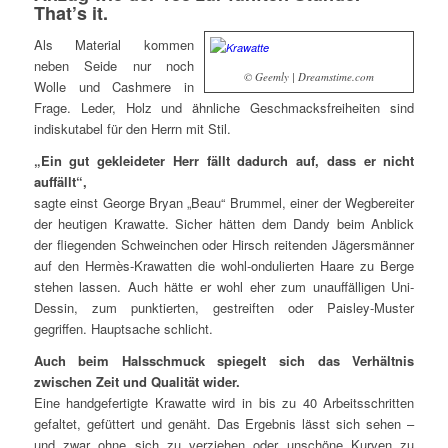
That’s it.
Als Material kommen
neben Seide nur noch
© Geemly | Dreamstime.com
Wolle und Cashmere in
Frage. Leder, Holz und ähnliche Geschmacksfreiheiten sind
indiskutabel für den Herrn mit Stil.
„Ein gut gekleideter Herr fällt dadurch auf, dass er nicht
auffällt“,
sagte einst George Bryan „Beau“ Brummel, einer der Wegbereiter
der heutigen Krawatte. Sicher hätten dem Dandy beim Anblick
der fliegenden Schweinchen oder Hirsch reitenden Jägersmänner
auf den Hermès-Krawatten die wohl-ondulierten Haare zu Berge
stehen lassen. Auch hätte er wohl eher zum unauffälligen Uni-
Dessin, zum punktierten, gestreiften oder Paisley-Muster
gegriffen. Hauptsache schlicht.
Auch beim Halsschmuck spiegelt sich das Verhältnis
zwischen Zeit und Qualität wider.
Eine handgefertigte Krawatte wird in bis zu 40 Arbeitsschritten
gefaltet, gefüttert und genäht. Das Ergebnis lässt sich sehen –
und zwar ohne sich zu verziehen oder unschöne Kurven zu