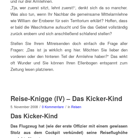
und nur drei Armlehnen.
„Tja, wer zuerst sitzt, lehnt zuerst!“, denkt sich da so mancher.
Was also tun, wenn Ihr Nachbar die gemeinsame Mittelarmlehne
wie William der Eroberer für sein Territorium erklärt? Hoffen, dass
er bald die Waschräume aufsucht und Sie das Gebiet vollständig
zurück erobern und sich anschließend schlafend stellen?
Stellen Sie Ihrem Mitreisenden doch einfach die Frage aller
Fragen: „Das ist ja wirklich eng hier. Möchten Sie lieber den
vorderen oder den hinteren Teil der Armlehne haben?“ Das wirkt
oft Wunder und Sie können Ihren Ellenbogen entspannt zum
Zeitung lesen platzieren.
Reise-Knigge (IV) – Das Kicker-Kind
/
/
5. November 2008
0 Kommentare
in
Reisen
Das Kicker-Kind
Das Flugzeug hat (wie der erste Offizier mit einem gewissen
Stolz aus dem Cockpit verkündet) seine Reiseflughöhe