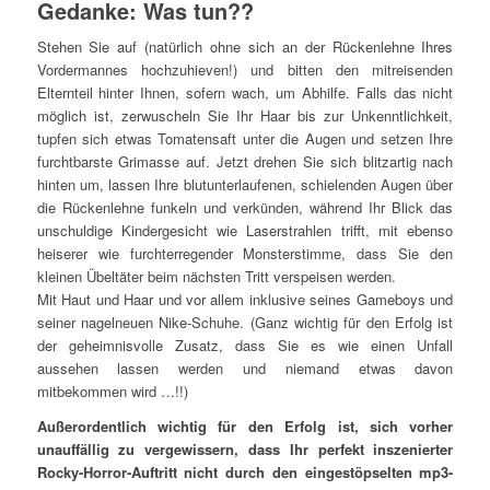
Gedanke: Was tun??
Stehen Sie auf (natürlich ohne sich an der Rückenlehne Ihres
Vordermannes hochzuhieven!) und bitten den mitreisenden
Elternteil hinter Ihnen, sofern wach, um Abhilfe. Falls das nicht
möglich ist, zerwuscheln Sie Ihr Haar bis zur Unkenntlichkeit,
tupfen sich etwas Tomatensaft unter die Augen und setzen Ihre
furchtbarste Grimasse auf. Jetzt drehen Sie sich blitzartig nach
hinten um, lassen Ihre blutunterlaufenen, schielenden Augen über
die Rückenlehne funkeln und verkünden, während Ihr Blick das
unschuldige Kindergesicht wie Laserstrahlen trifft, mit ebenso
heiserer wie furchterregender Monsterstimme, dass Sie den
kleinen Übeltäter beim nächsten Tritt verspeisen werden.
Mit Haut und Haar und vor allem inklusive seines Gameboys und
seiner nagelneuen Nike-Schuhe. (Ganz wichtig für den Erfolg ist
der geheimnisvolle Zusatz, dass Sie es wie einen Unfall
aussehen lassen werden und niemand etwas davon
mitbekommen wird …!!)
Außerordentlich wichtig für den Erfolg ist, sich vorher
unauffällig zu vergewissern, dass Ihr perfekt inszenierter
Rocky-Horror-Auftritt nicht durch den eingestöpselten mp3-