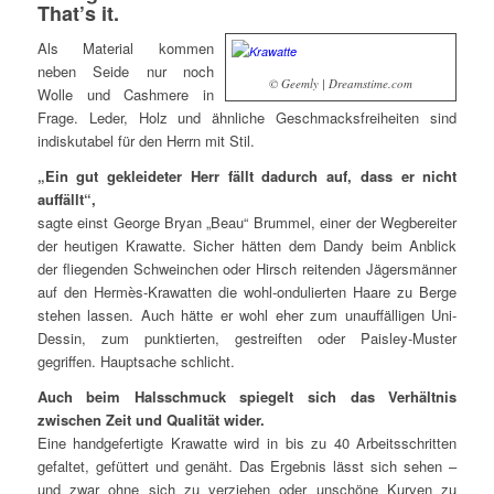
That’s it.
Als Material kommen
neben Seide nur noch
© Geemly | Dreamstime.com
Wolle und Cashmere in
Frage. Leder, Holz und ähnliche Geschmacksfreiheiten sind
indiskutabel für den Herrn mit Stil.
„Ein gut gekleideter Herr fällt dadurch auf, dass er nicht
auffällt“,
sagte einst George Bryan „Beau“ Brummel, einer der Wegbereiter
der heutigen Krawatte. Sicher hätten dem Dandy beim Anblick
der fliegenden Schweinchen oder Hirsch reitenden Jägersmänner
auf den Hermès-Krawatten die wohl-ondulierten Haare zu Berge
stehen lassen. Auch hätte er wohl eher zum unauffälligen Uni-
Dessin, zum punktierten, gestreiften oder Paisley-Muster
gegriffen. Hauptsache schlicht.
Auch beim Halsschmuck spiegelt sich das Verhältnis
zwischen Zeit und Qualität wider.
Eine handgefertigte Krawatte wird in bis zu 40 Arbeitsschritten
gefaltet, gefüttert und genäht. Das Ergebnis lässt sich sehen –
und zwar ohne sich zu verziehen oder unschöne Kurven zu