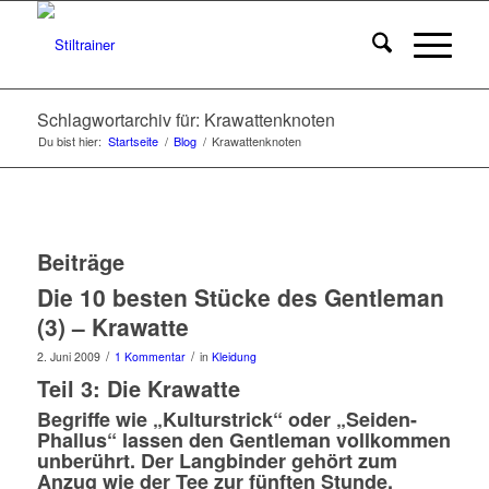
Schlagwortarchiv für: Krawattenknoten
Du bist hier:
Startseite
/
Blog
/
Krawattenknoten
Beiträge
Die 10 besten Stücke des Gentleman
(3) – Krawatte
/
/
2. Juni 2009
1 Kommentar
in
Kleidung
Teil 3: Die Krawatte
Begriffe wie „Kulturstrick“ oder „Seiden-
Phallus“ lassen den Gentleman vollkommen
unberührt. Der Langbinder gehört zum
Anzug wie der Tee zur fünften Stunde.