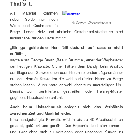
That’s it.
Als Material kommen
neben Seide nur noch
© Geemly | Dreamstime.com
Wolle und Cashmere in
Frage. Leder, Holz und ähnliche Geschmacksfreiheiten sind
indiskutabel für den Herrn mit Stil.
„Ein gut gekleideter Herr fällt dadurch auf, dass er nicht
auffällt“,
sagte einst George Bryan „Beau“ Brummel, einer der Wegbereiter
der heutigen Krawatte. Sicher hätten dem Dandy beim Anblick
der fliegenden Schweinchen oder Hirsch reitenden Jägersmänner
auf den Hermès-Krawatten die wohl-ondulierten Haare zu Berge
stehen lassen. Auch hätte er wohl eher zum unauffälligen Uni-
Dessin, zum punktierten, gestreiften oder Paisley-Muster
gegriffen. Hauptsache schlicht.
Auch beim Halsschmuck spiegelt sich das Verhältnis
zwischen Zeit und Qualität wider.
Eine handgefertigte Krawatte wird in bis zu 40 Arbeitsschritten
gefaltet, gefüttert und genäht. Das Ergebnis lässt sich sehen –
und zwar ohne sich zu verziehen oder unschöne Kurven zu