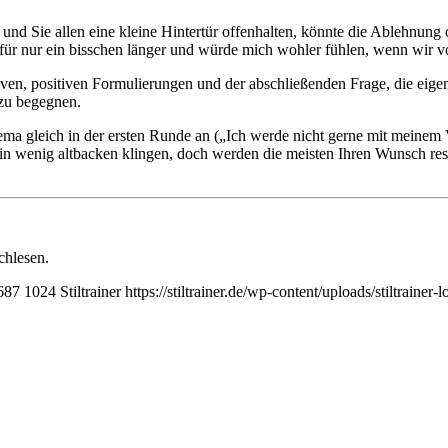
t und Sie allen eine kleine Hintertür offenhalten, könnte die Ablehnu
afür nur ein bisschen länger und würde mich wohler fühlen, wenn wir v
n, positiven Formulierungen und der abschließenden Frage, die eigent
zu begegnen.
 Thema gleich in der ersten Runde an („Ich werde nicht gerne mit mein
l ein wenig altbacken klingen, doch werden die meisten Ihren Wunsch r
hlesen.
687
1024
Stiltrainer
https://stiltrainer.de/wp-content/uploads/stiltrainer