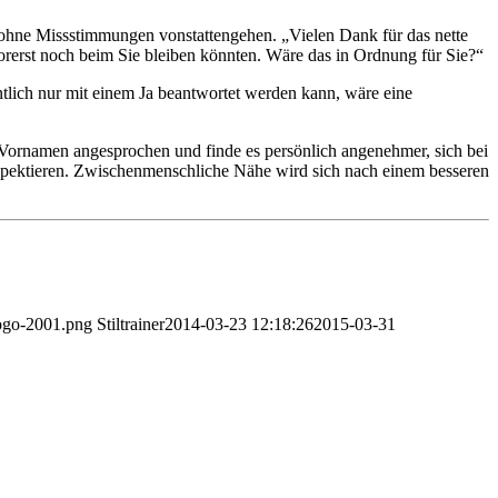
ng ohne Missstimmungen vonstattengehen. „Vielen Dank für das nette
orerst noch beim Sie bleiben könnten. Wäre das in Ordnung für Sie?“
lich nur mit einem Ja beantwortet werden kann, wäre eine
em Vornamen angesprochen und finde es persönlich angenehmer, sich bei
espektieren. Zwischenmenschliche Nähe wird sich nach einem besseren
-logo-2001.png
Stiltrainer
2014-03-23 12:18:26
2015-03-31