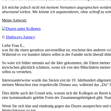
Ich möchte jedoch nicht mit meinem Vornamen angesprochen werden und
abweisend wirken. Wie könnte ich argumentieren, ohne schroff zu sei
Meine Antwort:
©
Highways Agency
Liebe Frau E.,
was für die einen geradezu unvorstellbar ist, erscheint den anderen
Während es vor hundert Jahren selbst in der Familie nicht überall übl
So wäre ich früher niemals auf die Idee gekommen, die Eltern meine
inzwischen glücklich schätzen, wenn ich von den Mitschülern meiner
selbst zu verstehen.
Interessanterweise wurde das Siezen erst im 19. Jahrhundert allgemei
meisten Menschen eine respektvolle Distanz aus, während das „Du“ fr
Dies dürfte auch der Grund sein, warum sich die Kollegen an Ihrem k
eine kommunikativ gelebte Form der Zusammengehörigkeit gibt. Nun m
Wenn Sie sich klar und eindeutig gegen das Duzen aussprechen und ei
Wertschätzung zu tun.