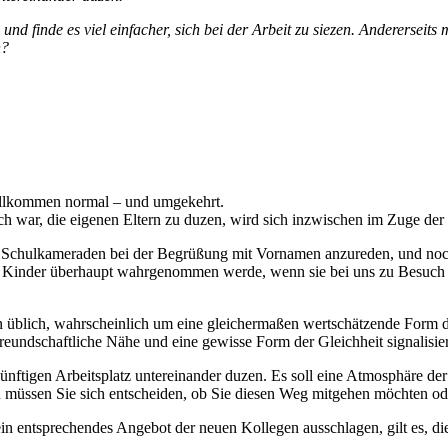
 finde es viel einfacher, sich bei der Arbeit zu siezen. Andererseits 
n?
 vollkommen normal – und umgekehrt.
ich war, die eigenen Eltern zu duzen, wird sich inzwischen im Zuge der 
r Schulkameraden bei der Begrüßung mit Vornamen anzureden, und noch
 Kinder überhaupt wahrgenommen werde, wenn sie bei uns zu Besuch si
n üblich, wahrscheinlich um eine gleichermaßen wertschätzende Form der
eundschaftliche Nähe und eine gewisse Form der Gleichheit signalisier
ünftigen Arbeitsplatz untereinander duzen. Es soll eine Atmosphäre de
üssen Sie sich entscheiden, ob Sie diesen Weg mitgehen möchten oder
n entsprechendes Angebot der neuen Kollegen ausschlagen, gilt es, di