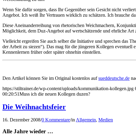
Wenn Sie dafür sorgen, dass Ihr Gegenüber sein Gesicht nicht verlier
Angebot. Ich weiß Ihr Vertrauen wirklich zu schätzen. Ich brauche d
Diese Aneinanderreihung von rhetorischen Weichmachern, Konjunktive
Möglichkeit, dem Duz-Angebot auf wertschätzende und ehrliche Art 
Vielleicht ergreifen Sie auch selber die Initiative und sprechen das
der Arbeit zu siezen“). Das mag für die jüngeren Kollegen eventuel
Kennenlernen früher oder später ohnehin einstellen.
Den Artikel können Sie im Original kostenlos auf
sueddeutsche.de
nac
https://stiltrainer.de/wp-content/uploads/kommunikation-kollegen.jpg
00:20:51
Muss ich die neuen Kollegen duzen?
Die Weihnachtsfeier
16. Dezember 2008
/
0 Kommentare
/
in
Allgemein
,
Medien
Alle Jahre wieder …