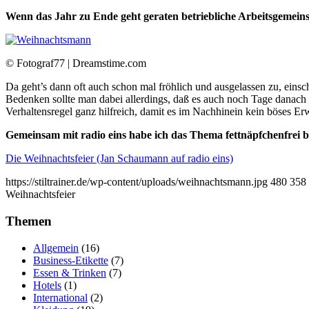
Wenn das Jahr zu Ende geht geraten betriebliche Arbeitsgemeins
© Fotograf77 | Dreamstime.com
Da geht’s dann oft auch schon mal fröhlich und ausgelassen zu, ei
Bedenken sollte man dabei allerdings, daß es auch noch Tage danach 
Verhaltensregel ganz hilfreich, damit es im Nachhinein kein böses Er
Gemeinsam mit radio eins habe ich das Thema fettnäpfchenfrei b
Die Weihnachtsfeier (Jan Schaumann auf radio eins)
https://stiltrainer.de/wp-content/uploads/weihnachtsmann.jpg
480
358
Weihnachtsfeier
Themen
Allgemein
(16)
Business-Etikette
(7)
Essen & Trinken
(7)
Hotels
(1)
International
(2)