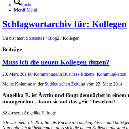
Suche
Menü
Menü
Schlagwortarchiv für: Kollegen
Du bist hier:
Startseite
1
/
Blog
2
/
Kollegen
Beiträge
Muss ich die neuen Kollegen duzen?
23. März 2014
/
0 Kommentare
/
in
Business-Etikette
,
Kommunikation
Meine Kolumne in der
Süddeutschen Zeitung
vom 23. März 2014
Angelika E. ist Ärztin und fängt demnächst in einem 
unangenehm – kann sie auf das „Sie“ bestehen?
SZ-Leserin Angelika E. fragt:
Ich war mehr als 20 Jahre als Fachärztin niedergelassen und habe jet
Nun habe ich mitbekommen, dass sich die neuen Kollegen allesamt u