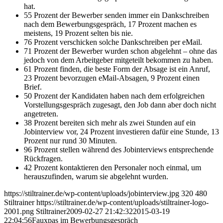
hat.
55 Prozent der Bewerber senden immer ein Dankschreiben
nach dem Bewerbungsgespräch, 17 Prozent machen es
meistens, 19 Prozent selten bis nie.
76 Prozent verschicken solche Dankschreiben per eMail.
71 Prozent der Bewerber wurden schon abgelehnt – ohne das
jedoch von dem Arbeitgeber mitgeteilt bekommen zu haben.
61 Prozent finden, die beste Form der Absage ist ein Anruf,
23 Prozent bevorzugen eMail-Absagen, 9 Prozent einen
Brief.
50 Prozent der Kandidaten haben nach dem erfolgreichen
Vorstellungsgespräch zugesagt, den Job dann aber doch nicht
angetreten.
38 Prozent bereiten sich mehr als zwei Stunden auf ein
Jobinterview vor, 24 Prozent investieren dafür eine Stunde, 13
Prozent nur rund 30 Minuten.
96 Prozent stellen während des Jobinterviews entsprechende
Rückfragen.
42 Prozent kontaktieren den Personaler noch einmal, um
herauszufinden, warum sie abgelehnt wurden.
https://stiltrainer.de/wp-content/uploads/jobinterview.jpg
320
480
Stiltrainer
https://stiltrainer.de/wp-content/uploads/stiltrainer-logo-
2001.png
Stiltrainer
2009-02-27 21:42:32
2015-03-19
22:04:56
Fauxpas im Bewerbungsgespräch