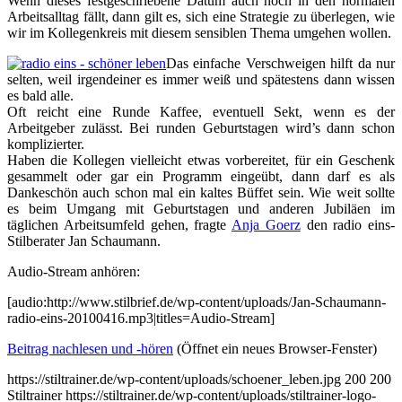
Wenn dieses festgeschriebene Datum auch noch in den normalen
Arbeitsalltag fällt, dann gilt es, sich eine Strategie zu überlegen, wie
wir im Kollegenkreis mit diesem sensiblen Thema umgehen wollen.
Das einfache Verschweigen hilft da nur
selten, weil irgendeiner es immer weiß und spätestens dann wissen
es bald alle.
Oft reicht eine Runde Kaffee, eventuell Sekt, wenn es der
Arbeitgeber zulässt. Bei runden Geburtstagen wird’s dann schon
komplizierter.
Haben die Kollegen vielleicht etwas vorbereitet, für ein Geschenk
gesammelt oder gar ein Programm eingeübt, dann darf es als
Dankeschön auch schon mal ein kaltes Büffet sein. Wie weit sollte
es beim Umgang mit Geburtstagen und anderen Jubiläen im
täglichen Arbeitsumfeld gehen, fragte
Anja Goerz
den radio eins-
Stilberater Jan Schaumann.
Audio-Stream anhören:
[audio:http://www.stilbrief.de/wp-content/uploads/Jan-Schaumann-
radio-eins-20100416.mp3|titles=Audio-Stream]
Beitrag nachlesen und -hören
(Öffnet ein neues Browser-Fenster)
https://stiltrainer.de/wp-content/uploads/schoener_leben.jpg
200
200
Stiltrainer
https://stiltrainer.de/wp-content/uploads/stiltrainer-logo-