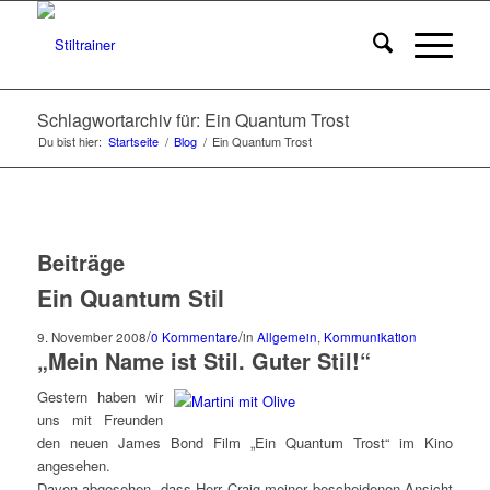
Schlagwortarchiv für: Ein Quantum Trost
Du bist hier:
Startseite
/
Blog
/
Ein Quantum Trost
Beiträge
Ein Quantum Stil
/
/
9. November 2008
0 Kommentare
in
Allgemein
,
Kommunikation
„Mein Name ist Stil. Guter Stil!“
Gestern haben wir
uns mit Freunden
den neuen James Bond Film „Ein Quantum Trost“ im Kino
angesehen.
Davon abgesehen, dass Herr Craig meiner bescheidenen Ansicht