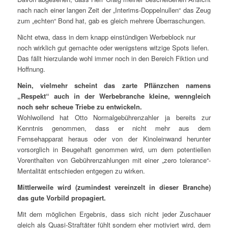
nach nach einer langen Zeit der „Interims-Doppelnullen“ das Zeug
zum „echten“ Bond hat, gab es gleich mehrere Überraschungen.
Nicht etwa, dass in dem knapp einstündigen Werbeblock nur
noch wirklich gut gemachte oder wenigstens witzige Spots liefen.
Das fällt hierzulande wohl immer noch in den Bereich Fiktion und
Hoffnung.
Nein, vielmehr scheint das zarte Pflänzchen namens
„Respekt“ auch in der Werbebranche kleine, wenngleich
noch sehr scheue Triebe zu entwickeln.
Wohlwollend hat Otto Normalgebührenzahler ja bereits zur
Kenntnis genommen, dass er nicht mehr aus dem
Fernsehapparat heraus oder von der Kinoleinwand herunter
vorsorglich in Beugehaft genommen wird, um dem potentiellen
Vorenthalten von Gebührenzahlungen mit einer „zero tolerance“-
Mentalität entschieden entgegen zu wirken.
Mittlerweile wird (zumindest vereinzelt in dieser Branche)
das gute Vorbild propagiert.
Mit dem möglichen Ergebnis, dass sich nicht jeder Zuschauer
gleich als Quasi-Straftäter fühlt sondern eher motiviert wird, dem