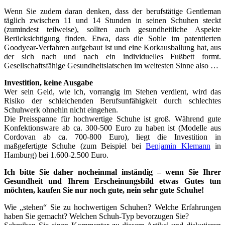
Wenn Sie zudem daran denken, dass der berufstätige Gentleman
täglich zwischen 11 und 14 Stunden in seinen Schuhen steckt
(zumindest teilweise), sollten auch gesundheitliche Aspekte
Berücksichtigung finden. Etwa, dass die Sohle im patentierten
Goodyear-Verfahren aufgebaut ist und eine Korkausballung hat, aus
der sich nach und nach ein individuelles Fußbett formt.
Gesellschaftsfähige Gesundheitslatschen im weitesten Sinne also …
Investition, keine Ausgabe
Wer sein Geld, wie ich, vorrangig im Stehen verdient, wird das
Risiko der schleichenden Berufsunfähigkeit durch schlechtes
Schuhwerk ohnehin nicht eingehen.
Die Preisspanne für hochwertige Schuhe ist groß. Während gute
Konfektionsware ab ca. 300-500 Euro zu haben ist (Modelle aus
Cordovan ab ca. 700-800 Euro), liegt die Investition in
maßgefertigte Schuhe (zum Beispiel bei
Benjamin Klemann
in
Hamburg) bei 1.600-2.500 Euro.
Ich bitte Sie daher nocheinmal inständig – wenn Sie Ihrer
Gesundheit und Ihrem Erscheinungsbild etwas Gutes tun
möchten, kaufen Sie nur noch gute, nein sehr gute Schuhe!
Wie „stehen“ Sie zu hochwertigen Schuhen? Welche Erfahrungen
haben Sie gemacht? Welchen Schuh-Typ bevorzugen Sie?