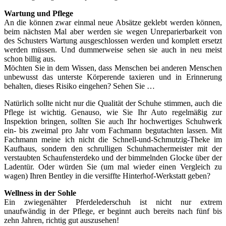
Wartung und Pflege
An die können zwar einmal neue Absätze geklebt werden können,
beim nächsten Mal aber werden sie wegen Unreparierbarkeit von
des Schusters Wartung ausgeschlossen werden und komplett ersetzt
werden müssen. Und dummerweise sehen sie auch in neu meist
schon billig aus.
Möchten Sie in dem Wissen, dass Menschen bei anderen Menschen
unbewusst das unterste Körperende taxieren und in Erinnerung
behalten, dieses Risiko eingehen? Sehen Sie …
Natürlich sollte nicht nur die Qualität der Schuhe stimmen, auch die
Pflege ist wichtig. Genauso, wie Sie Ihr Auto regelmäßig zur
Inspektion bringen, sollten Sie auch Ihr hochwertiges Schuhwerk
ein- bis zweimal pro Jahr vom Fachmann begutachten lassen. Mit
Fachmann meine ich nicht die Schnell-und-Schmutzig-Theke im
Kaufhaus, sondern den schrulligen Schuhmachermeister mit der
verstaubten Schaufensterdeko und der bimmelnden Glocke über der
Ladentür. Oder würden Sie (um mal wieder einen Vergleich zu
wagen) Ihren Bentley in die versiffte Hinterhof-Werkstatt geben?
Wellness in der Sohle
Ein zwiegenähter Pferdelederschuh ist nicht nur extrem
unaufwändig in der Pflege, er beginnt auch bereits nach fünf bis
zehn Jahren, richtig gut auszusehen!