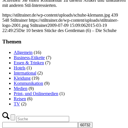
Schreiben Sie einen Kommentar zu diesem Artikel und diskutieren
mit anderen Stil-Interessierten.
https://stiltrainer.de/wp-content/uploads/schuhe-klemann.jpg
439
548
Stiltrainer
https://stiltrainer.de/wp-content/uploads/stiltrainer-
logo-2001.png
Stiltrainer
2009-07-09 15:09:06
2015-03-19
22:49:25
Die 10 besten Stücke des Gentleman (6) – Die Schuhe
Themen
Allgemein
(16)
Business-Etikette
(7)
Essen & Trinken
(7)
Hotels
(1)
International
(2)
Kleidung
(19)
Kommunikation
(9)
Medien
(9)
Print- und Onlinemedien
(1)
Reisen
(6)
TV
(2)