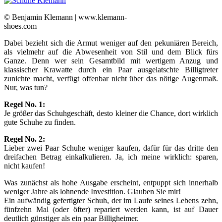
© Benjamin Klemann | www.klemann-
shoes.com
Dabei bezieht sich die Armut weniger auf den pekuniären Bereich,
als vielmehr auf die Abwesenheit von Stil und dem Blick fürs
Ganze. Denn wer sein Gesamtbild mit wertigem Anzug und
klassischer Krawatte durch ein Paar ausgelatschte Billigtreter
zunichte macht, verfügt offenbar nicht über das nötige Augenmaß.
Nur, was tun?
Regel No. 1:
Je größer das Schuhgeschäft, desto kleiner die Chance, dort wirklich
gute Schuhe zu finden.
Regel No. 2:
Lieber zwei Paar Schuhe weniger kaufen, dafür für das dritte den
dreifachen Betrag einkalkulieren. Ja, ich meine wirklich: sparen,
nicht kaufen!
Was zunächst als hohe Ausgabe erscheint, entpuppt sich innerhalb
weniger Jahre als lohnende Investition. Glauben Sie mir!
Ein aufwändig gefertigter Schuh, der im Laufe seines Lebens zehn,
fünfzehn Mal (oder öfter) repariert werden kann, ist auf Dauer
deutlich günstiger als ein paar Billigheimer.