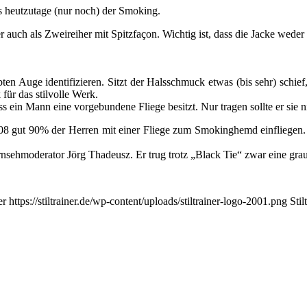
es heutzutage (nur noch) der Smoking.
auch als Zweireiher mit Spitzfaçon. Wichtig ist, dass die Jacke weder 
ten Auge identifizieren. Sitzt der Halsschmuck etwas (bis sehr) schie
für das stilvolle Werk.
 ein Mann eine vorgebundene Fliege besitzt. Nur tragen sollte er sie 
 gut 90% der Herren mit einer Fliege zum Smokinghemd einfliegen. Die
sehmoderator Jörg Thadeusz. Er trug trotz „Black Tie“ zwar eine grau
er
https://stiltrainer.de/wp-content/uploads/stiltrainer-logo-2001.png
Stil