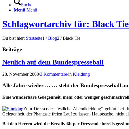
Suche
Menü
Menü
Schlagwortarchiv für: Black Tie
Du bist hier:
Startseite
1
/
Blog
2
/
Black Tie
Beiträge
Neulich auf dem Bundespresseball
28. November 2008
/
3 Kommentare
/
in
Kleidung
Alle Jahre wieder … … steht der Bundespresseball an
Eine wunderbare Gelegenheit, mehr oder weniger geschmackvoll
Zum Dresscode „festliche Abendkleidung“ gehört bei den
Gelegenheit, der Phantasie freien Lauf zu lassen. Hauptsache, nicht all
Bei den Herren wird die Kreativität per Dresscode bereits gezäu