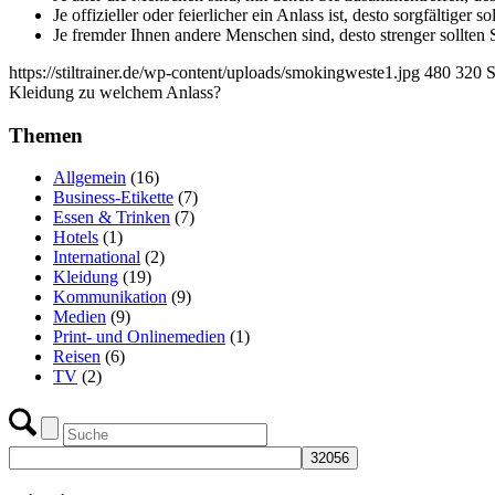
Je offizieller oder feierlicher ein Anlass ist, desto sorgfältige
Je fremder Ihnen andere Menschen sind, desto strenger sollten
https://stiltrainer.de/wp-content/uploads/smokingweste1.jpg
480
320
S
Kleidung zu welchem Anlass?
Themen
Allgemein
(16)
Business-Etikette
(7)
Essen & Trinken
(7)
Hotels
(1)
International
(2)
Kleidung
(19)
Kommunikation
(9)
Medien
(9)
Print- und Onlinemedien
(1)
Reisen
(6)
TV
(2)