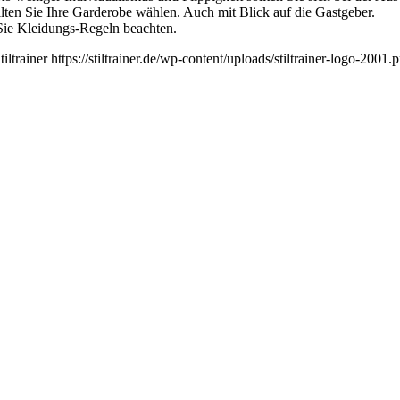
r sollten Sie Ihre Garderobe wählen. Auch mit Blick auf die Gastgeber.
 Sie Kleidungs-Regeln beachten.
tiltrainer
https://stiltrainer.de/wp-content/uploads/stiltrainer-logo-2001.