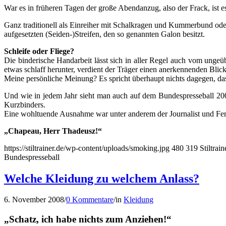
War es in früheren Tagen der große Abendanzug, also der Frack, ist 
Ganz traditionell als Einreiher mit Schalkragen und Kummerbund oder 
aufgesetzten (Seiden-)Streifen, den so genannten Galon besitzt.
Schleife oder Fliege?
Die binderische Handarbeit lässt sich in aller Regel auch vom ungeüb
etwas schlaff herunter, verdient der Träger einen anerkennenden Blick 
Meine persönliche Meinung? Es spricht überhaupt nichts dagegen, dass
Und wie in jedem Jahr sieht man auch auf dem Bundespresseball 2008
Kurzbinders.
Eine wohltuende Ausnahme war unter anderem der Journalist und Fern
„Chapeau, Herr Thadeusz!“
https://stiltrainer.de/wp-content/uploads/smoking.jpg
480
319
Stiltrain
Bundespresseball
Welche Kleidung zu welchem Anlass?
6. November 2008
/
0 Kommentare
/
in
Kleidung
„Schatz, ich habe nichts zum Anziehen!“