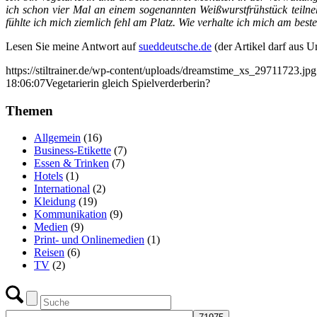
ich schon vier Mal an einem sogenannten Weißwurstfrühstück teilne
fühlte ich mich ziemlich fehl am Platz. Wie verhalte ich mich am bes
Lesen Sie meine Antwort auf
sueddeutsche.de
(der Artikel darf aus U
https://stiltrainer.de/wp-content/uploads/dreamstime_xs_29711723.jpg
18:06:07
Vegetarierin gleich Spielverderberin?
Themen
Allgemein
(16)
Business-Etikette
(7)
Essen & Trinken
(7)
Hotels
(1)
International
(2)
Kleidung
(19)
Kommunikation
(9)
Medien
(9)
Print- und Onlinemedien
(1)
Reisen
(6)
TV
(2)