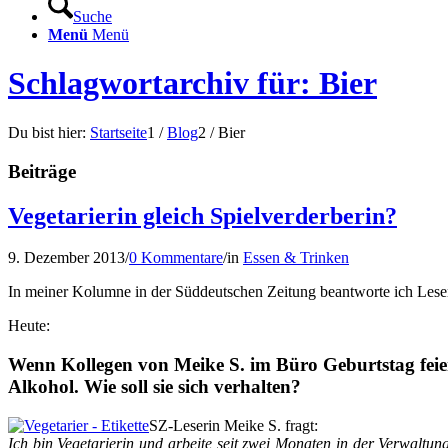
Suche
Menü
Menü
Schlagwortarchiv für: Bier
Du bist hier:
Startseite
1
/
Blog
2
/
Bier
Beiträge
Vegetarierin gleich Spielverderberin?
9. Dezember 2013
/
0 Kommentare
/
in
Essen & Trinken
In meiner Kolumne in der Süddeutschen Zeitung beantworte ich Lese
Heute:
Wenn Kollegen von Meike S. im Büro Geburtstag feiern
Alkohol. Wie soll sie sich verhalten?
SZ-Leserin Meike S. fragt:
Ich bin Vegetarierin und arbeite seit zwei Monaten in der Verwaltu