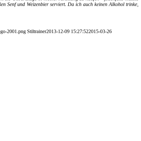
n Senf und Weizenbier serviert. Da ich auch keinen Alkohol trinke,
-logo-2001.png
Stiltrainer
2013-12-09 15:27:52
2015-03-26