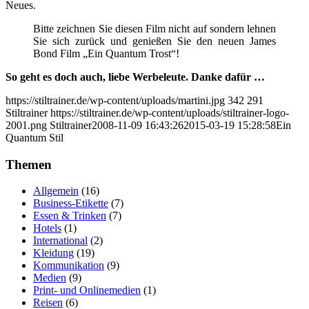
Neues.
Bitte zeichnen Sie diesen Film nicht auf sondern lehnen
Sie sich zurück und genießen Sie den neuen James
Bond Film „Ein Quantum Trost“!
So geht es doch auch, liebe Werbeleute. Danke dafür …
https://stiltrainer.de/wp-content/uploads/martini.jpg
342
291
Stiltrainer
https://stiltrainer.de/wp-content/uploads/stiltrainer-logo-
2001.png
Stiltrainer
2008-11-09 16:43:26
2015-03-19 15:28:58
Ein
Quantum Stil
Themen
Allgemein
(16)
Business-Etikette
(7)
Essen & Trinken
(7)
Hotels
(1)
International
(2)
Kleidung
(19)
Kommunikation
(9)
Medien
(9)
Print- und Onlinemedien
(1)
Reisen
(6)