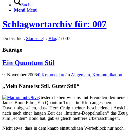
Suche
Menü
Menü
Schlagwortarchiv für: 007
Du bist hier:
Startseite
1
/
Blog
2
/
007
Beiträge
Ein Quantum Stil
9. November 2008
/
0 Kommentare
/
in
Allgemein
,
Kommunikation
„Mein Name ist Stil. Guter Stil!“
Gestern haben wir uns mit Freunden den neuen
James Bond Film „Ein Quantum Trost“ im Kino angesehen.
Davon abgesehen, dass Herr Craig meiner bescheidenen Ansicht
nach nach einer langen Zeit der „Interims-Doppelnullen“ das Zeug
zum „echten“ Bond hat, gab es gleich mehrere Überraschungen.
Nicht etwa, dass in dem knapp einstündigen Werbeblock nur noch