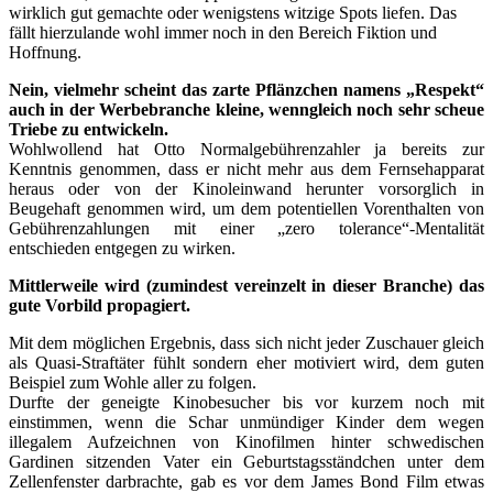
wirklich gut gemachte oder wenigstens witzige Spots liefen. Das
fällt hierzulande wohl immer noch in den Bereich Fiktion und
Hoffnung.
Nein, vielmehr scheint das zarte Pflänzchen namens „Respekt“
auch in der Werbebranche kleine, wenngleich noch sehr scheue
Triebe zu entwickeln.
Wohlwollend hat Otto Normalgebührenzahler ja bereits zur
Kenntnis genommen, dass er nicht mehr aus dem Fernsehapparat
heraus oder von der Kinoleinwand herunter vorsorglich in
Beugehaft genommen wird, um dem potentiellen Vorenthalten von
Gebührenzahlungen mit einer „zero tolerance“-Mentalität
entschieden entgegen zu wirken.
Mittlerweile wird (zumindest vereinzelt in dieser Branche) das
gute Vorbild propagiert.
Mit dem möglichen Ergebnis, dass sich nicht jeder Zuschauer gleich
als Quasi-Straftäter fühlt sondern eher motiviert wird, dem guten
Beispiel zum Wohle aller zu folgen.
Durfte der geneigte Kinobesucher bis vor kurzem noch mit
einstimmen, wenn die Schar unmündiger Kinder dem wegen
illegalem Aufzeichnen von Kinofilmen hinter schwedischen
Gardinen sitzenden Vater ein Geburtstagsständchen unter dem
Zellenfenster darbrachte, gab es vor dem James Bond Film etwas