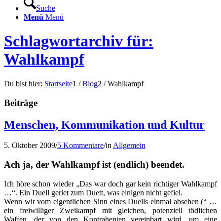
Suche
Menü
Menü
Schlagwortarchiv für:
Wahlkampf
Du bist hier:
Startseite
1
/
Blog
2
/
Wahlkampf
Beiträge
Menschen, Kommunikation und Kultur
5. Oktober 2009
/
5 Kommentare
/
in
Allgemein
Ach ja, der Wahlkampf ist (endlich) beendet.
Ich höre schon wieder „Das war doch gar kein richtiger Wahlkampf
…“. Ein Duell geriet zum Duett, was einigen nicht gefiel.
Wenn wir vom eigentlichen Sinn eines Duells einmal absehen (“ …
ein freiwilliger Zweikampf mit gleichen, potenziell tödlichen
Waffen, der von den Kontrahenten vereinbart wird, um eine