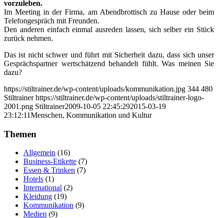
vorzuleben.
Im Meeting in der Firma, am Abendbrottisch zu Hause oder beim
Telefongespräch mit Freunden.
Den anderen einfach einmal ausreden lassen, sich selber ein Stück
zurück nehmen.
Das ist nicht schwer und führt mit Sicherheit dazu, dass sich unser
Gesprächspartner wertschätzend behandelt fühlt. Was meinen Sie
dazu?
https://stiltrainer.de/wp-content/uploads/kommunikation.jpg
344
480
Stiltrainer
https://stiltrainer.de/wp-content/uploads/stiltrainer-logo-
2001.png
Stiltrainer
2009-10-05 22:45:29
2015-03-19
23:12:11
Menschen, Kommunikation und Kultur
Themen
Allgemein
(16)
Business-Etikette
(7)
Essen & Trinken
(7)
Hotels
(1)
International
(2)
Kleidung
(19)
Kommunikation
(9)
Medien
(9)