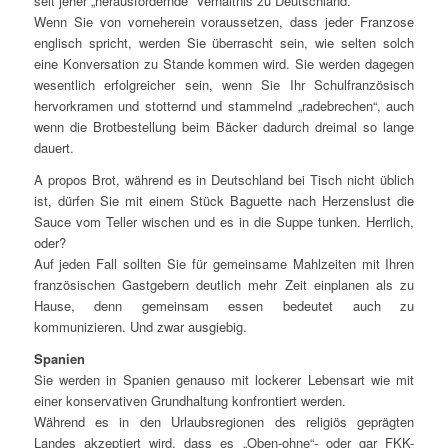
seit jeher „herausfordernde“ Verhältnis zu Deutschland.
Wenn Sie von vorneherein voraussetzen, dass jeder Franzose
englisch spricht, werden Sie überrascht sein, wie selten solch
eine Konversation zu Stande kommen wird. Sie werden dagegen
wesentlich erfolgreicher sein, wenn Sie Ihr Schulfranzösisch
hervorkramen und stotternd und stammelnd „radebrechen“, auch
wenn die Brotbestellung beim Bäcker dadurch dreimal so lange
dauert.
A propos Brot, während es in Deutschland bei Tisch nicht üblich
ist, dürfen Sie mit einem Stück Baguette nach Herzenslust die
Sauce vom Teller wischen und es in die Suppe tunken. Herrlich,
oder?
Auf jeden Fall sollten Sie für gemeinsame Mahlzeiten mit Ihren
französischen Gastgebern deutlich mehr Zeit einplanen als zu
Hause, denn gemeinsam essen bedeutet auch zu
kommunizieren. Und zwar ausgiebig.
Spanien
Sie werden in Spanien genauso mit lockerer Lebensart wie mit
einer konservativen Grundhaltung konfrontiert werden.
Während es in den Urlaubsregionen des religiös geprägten
Landes akzeptiert wird, dass es „Oben-ohne“- oder gar FKK-