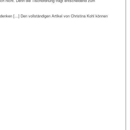
ch nicht. Denn die Tischordnung trägt entscheidend zum
edenken […] Den vollständigen Artikel von Christina Kohl können