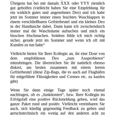
Übrigens hat bei mir damals XXX oder YYY ziemlich
gut geholfen (vielleicht haben Sie eine Empfehlung für
ein wirklich gutes und angenehmes Deo) und ich habe
jetzt im Sommer immer einen feuchten Waschlappen in
einem verschließbaren Gefrierbeutel und ein kleines Deo
in der Handtasche dabei. Dann kann ich zwischendurch
immer mal die Waschräume aufsuchen und mich ein
bisschen frischmachen. Seitdem fühle ich mich richtig
sicher, gerade jetzt im Sommer und wenn ich oft mit
Kunden zu tun habe“
Vielleicht bieten Sie Ihrer Kollegin an, ihr eine Dose von
dem empfohlenen Deo „zum Ausprobieren“
mitzubringen. Die überreichen Sie ihr natürlich ebenso
diskret, am besten zusammen mit einem leeren
Gefrierbeutel (diese Zip-Bags, die es auch auf Flughäfen
für mitgeführte Flüssigkeiten und Cremes etc. zu kaufen
gibt)
Wenn Sie dann einige Tage später noch einmal
nachfragen, ob es „funktioniert“, bzw. Ihrer Kollegin im
Erfolgsfall eine positive Rückmeldung geben, wird das
ganze Paket rund und positiv. Vielleicht vereinbaren Sie
auch, sich künftig gegenseitig Feedback zu geben und
geruchstechnisch ein wenig auf den anderen acht zu