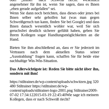
angenehmer für ihn ist, wenn Sie sagen, dass es Ihnen
„eben gerade aufgefallen“ sei.
Wenn Sie dann noch berichten, dass dieses oder jenes bei
Ihnen selber sehr geholfen hat (was man gegen
Schweißgeruch tun kann, finden Sie bei Google) und dass
Ihnen danach wesentlich wohler war, weil Sie sich
geruchsfrei deutlich sicherer gefühlt haben, geben Sie
Ihrem Kollegen sogar Handlungsmöglichkeiten an die
Hand.
Bieten Sie ihm abschließend an, dass er Sie jederzeit im
Vertrauen nach dem aktuellen Status seiner
„Ausstrahlung“ fragen kann, schaffen Sie für beide eine
nachhaltige Win-Win-Situation.
Das Allerwichtigste ist: Reden Sie bitte nicht über ihn,
sondern mit ihm!
https://stiltrainer.de/wp-content/uploads/schwitzen.jpg
320
480
Stiltrainer
https://stiltrainer.de/wp-
content/uploads/stiltrainer-logo-2001.png
Stiltrainer
2009-
07-02 17:34:12
2015-03-19 22:45:40
Wie sage ich meinem
Kollegen, dass er nach Schweiß riecht?