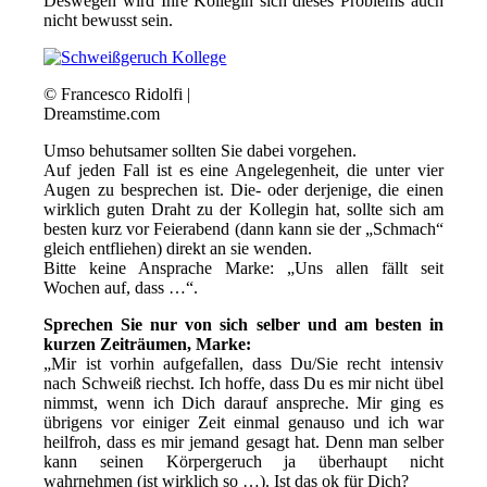
Deswegen wird Ihre Kollegin sich dieses Problems auch
nicht bewusst sein.
© Francesco Ridolfi |
Dreamstime.com
Umso behutsamer sollten Sie dabei vorgehen.
Auf jeden Fall ist es eine Angelegenheit, die unter vier
Augen zu besprechen ist. Die- oder derjenige, die einen
wirklich guten Draht zu der Kollegin hat, sollte sich am
besten kurz vor Feierabend (dann kann sie der „Schmach“
gleich entfliehen) direkt an sie wenden.
Bitte keine Ansprache Marke: „Uns allen fällt seit
Wochen auf, dass …“.
Sprechen Sie nur von sich selber und am besten in
kurzen Zeiträumen, Marke:
„Mir ist vorhin aufgefallen, dass Du/Sie recht intensiv
nach Schweiß riechst. Ich hoffe, dass Du es mir nicht übel
nimmst, wenn ich Dich darauf anspreche. Mir ging es
übrigens vor einiger Zeit einmal genauso und ich war
heilfroh, dass es mir jemand gesagt hat. Denn man selber
kann seinen Körpergeruch ja überhaupt nicht
wahrnehmen (ist wirklich so …). Ist das ok für Dich?