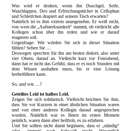
Was wird er denken, wenn ihn Duschgel, Seife,
Waschlappen, Deo und Erfrischungstücher in Cellophan
und Schleifchen drapiert auf seinem Tisch erwarten?
Natürlich ist es ihm extrem unangenehm. Er weiß nicht,
von wem die „Aufmerksamkeit“ stammt, ob vielleicht alle
Kollegen schon über ihn reden und wie er darauf
reagieren soll.
Gegenfrage: Wie würden Sie sich in dieser Situation
fühlen? Sehen Sie …
Deswegen sprechen Sie ihn am besten diskret, also unter
vier Ohren, darauf an. Vielleicht kurz vor Feierabend,
dann hat er nicht das Gefühl, dass er es noch Stunden mit
dem Wissen aushalten muss, bis er eine Lösung
herbeiführen kann.
So, und wie …?
Geteiltes Leid ist halbes Leid.
Zeigen Sie sich solidarisch. Vielleicht beichten Sie ihm,
dass Sie vor Kurzem in einer ähnlichen Situation waren
und von einer anderen Kollegin darauf angesprochen
wurden. Natürlich war es Ihnen im ersten Moment
peinlich, waren dann aber heilfroh, es zu erfahren.
Und Sie sollten nicht damit beginnen, dass er „ständig“
oder „immer“ nach Schweiß riecht. Wesentlich