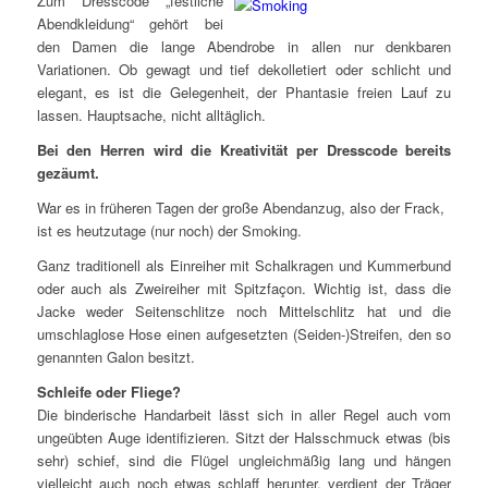
Zum Dresscode „festliche
Abendkleidung“ gehört bei
den Damen die lange Abendrobe in allen nur denkbaren
Variationen. Ob gewagt und tief dekolletiert oder schlicht und
elegant, es ist die Gelegenheit, der Phantasie freien Lauf zu
lassen. Hauptsache, nicht alltäglich.
Bei den Herren wird die Kreativität per Dresscode bereits
gezäumt.
War es in früheren Tagen der große Abendanzug, also der Frack,
ist es heutzutage (nur noch) der Smoking.
Ganz traditionell als Einreiher mit Schalkragen und Kummerbund
oder auch als Zweireiher mit Spitzfaçon. Wichtig ist, dass die
Jacke weder Seitenschlitze noch Mittelschlitz hat und die
umschlaglose Hose einen aufgesetzten (Seiden-)Streifen, den so
genannten Galon besitzt.
Schleife oder Fliege?
Die binderische Handarbeit lässt sich in aller Regel auch vom
ungeübten Auge identifizieren. Sitzt der Halsschmuck etwas (bis
sehr) schief, sind die Flügel ungleichmäßig lang und hängen
vielleicht auch noch etwas schlaff herunter, verdient der Träger