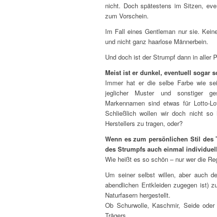
nicht. Doch spätestens im Sitzen, ev
zum Vorschein.
Im Fall eines Gentleman nur sie. Kein
und nicht ganz haarlose Männerbein.
Und doch ist der Strumpf dann in aller 
Meist ist er dunkel, eventuell sogar 
Immer hat er die selbe Farbe wie sei
jeglicher Muster und sonstiger ges
Markennamen sind etwas für Lotto-Loth
Schließlich wollen wir doch nicht so
Herstellers zu tragen, oder?
Wenn es zum persönlichen Stil des T
des Strumpfs auch einmal individuell
Wie heißt es so schön – nur wer die Re
Um seiner selbst willen, aber auch 
abendlichen Entkleiden zugegen ist) z
Naturfasern hergestellt.
Ob Schurwolle, Kaschmir, Seide oder 
Trägers.