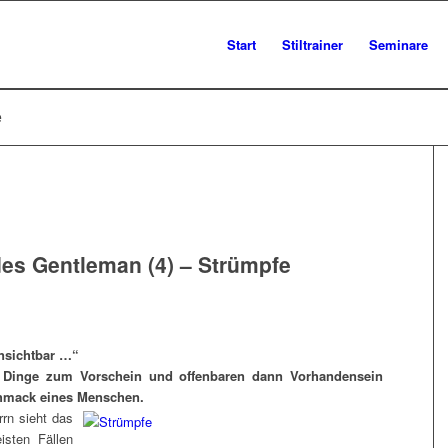
Start
Stiltrainer
Seminare
e
des Gentleman (4) – Strümpfe
unsichtbar …“
inge zum Vorschein und offenbaren dann Vorhandensein
chmack eines Menschen.
rrn sieht das
isten Fällen