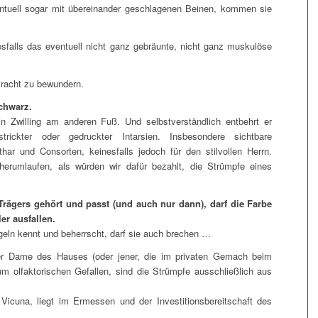
entuell sogar mit übereinander geschlagenen Beinen, kommen sie
esfalls das eventuell nicht ganz gebräunte, nicht ganz muskulöse
Pracht zu bewundern.
schwarz.
n Zwilling am anderen Fuß. Und selbstverständlich entbehrt er
trickter oder gedruckter Intarsien. Insbesondere sichtbare
ar und Consorten, keinesfalls jedoch für den stilvollen Herrn.
 herumlaufen, als würden wir dafür bezahlt, die Strümpfe eines
rägers gehört und passt (und auch nur dann), darf die Farbe
er ausfallen.
geln kennt und beherrscht, darf sie auch brechen …
der Dame des Hauses (oder jener, die im privaten Gemach beim
um olfaktorischen Gefallen, sind die Strümpfe ausschließlich aus
Vicuna, liegt im Ermessen und der Investitionsbereitschaft des