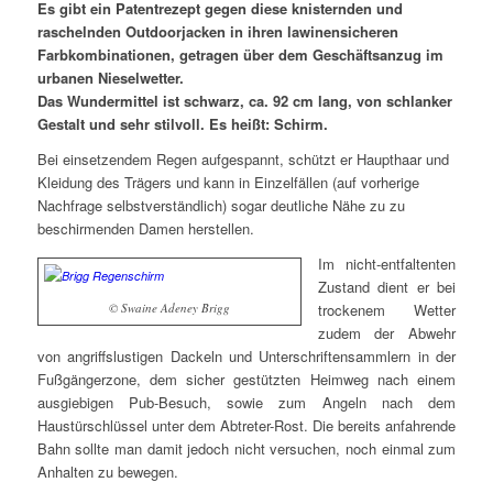
Es gibt ein Patentrezept gegen diese knisternden und
raschelnden Outdoorjacken in ihren lawinensicheren
Farbkombinationen, getragen über dem Geschäftsanzug im
urbanen Nieselwetter.
Das Wundermittel ist schwarz, ca. 92 cm lang, von schlanker
Gestalt und sehr stilvoll. Es heißt: Schirm.
Bei einsetzendem Regen aufgespannt, schützt er Haupthaar und
Kleidung des Trägers und kann in Einzelfällen (auf vorherige
Nachfrage selbstverständlich) sogar deutliche Nähe zu zu
beschirmenden Damen herstellen.
Im nicht-entfaltenten
Zustand dient er bei
© Swaine Adeney Brigg
trockenem Wetter
zudem der Abwehr
von angriffslustigen Dackeln und Unterschriftensammlern in der
Fußgängerzone, dem sicher gestützten Heimweg nach einem
ausgiebigen Pub-Besuch, sowie zum Angeln nach dem
Haustürschlüssel unter dem Abtreter-Rost. Die bereits anfahrende
Bahn sollte man damit jedoch nicht versuchen, noch einmal zum
Anhalten zu bewegen.