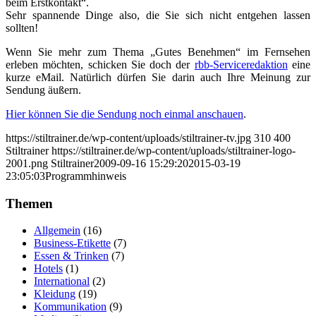
beim Erstkontakt“.
Sehr spannende Dinge also, die Sie sich nicht entgehen lassen
sollten!
Wenn Sie mehr zum Thema „Gutes Benehmen“ im Fernsehen
erleben möchten, schicken Sie doch der
rbb-Serviceredaktion
eine
kurze eMail. Natürlich dürfen Sie darin auch Ihre Meinung zur
Sendung äußern.
Hier können Sie die Sendung noch einmal anschauen
.
https://stiltrainer.de/wp-content/uploads/stiltrainer-tv.jpg
310
400
Stiltrainer
https://stiltrainer.de/wp-content/uploads/stiltrainer-logo-
2001.png
Stiltrainer
2009-09-16 15:29:20
2015-03-19
23:05:03
Programmhinweis
Themen
Allgemein
(16)
Business-Etikette
(7)
Essen & Trinken
(7)
Hotels
(1)
International
(2)
Kleidung
(19)
Kommunikation
(9)