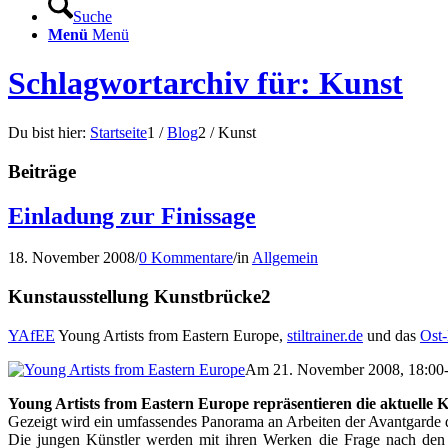
Suche
Menü
Menü
Schlagwortarchiv für: Kunst
Du bist hier:
Startseite
1
/
Blog
2
/
Kunst
Beiträge
Einladung zur Finissage
18. November 2008
/
0 Kommentare
/
in
Allgemein
Kunstausstellung Kunstbrücke2
YAfEE
Young Artists from Eastern Europe,
stiltrainer.de
und das
Ost-
Am 21. November 2008, 18:00-21
Young Artists from Eastern Europe repräsentieren die aktuelle K
Gezeigt wird ein umfassendes Panorama an Arbeiten der Avantgarde
Die jungen Künstler werden mit ihren Werken die Frage nach den 