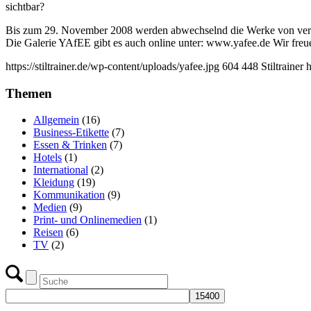
sichtbar?
Bis zum 29. November 2008 werden abwechselnd die Werke von versch
Die Galerie YAfEE gibt es auch online unter: www.yafee.de Wir freu
https://stiltrainer.de/wp-content/uploads/yafee.jpg
604
448
Stiltrainer
h
Themen
Allgemein
(16)
Business-Etikette
(7)
Essen & Trinken
(7)
Hotels
(1)
International
(2)
Kleidung
(19)
Kommunikation
(9)
Medien
(9)
Print- und Onlinemedien
(1)
Reisen
(6)
TV
(2)