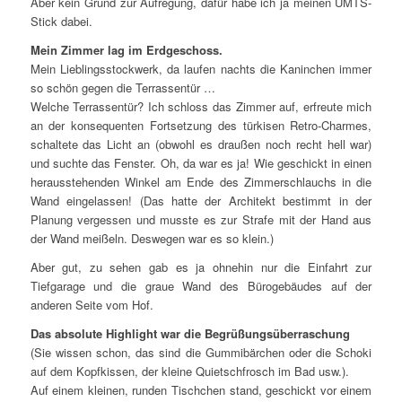
Aber kein Grund zur Aufregung, dafür habe ich ja meinen UMTS-
Stick dabei.
Mein Zimmer lag im Erdgeschoss.
Mein Lieblingsstockwerk, da laufen nachts die Kaninchen immer
so schön gegen die Terrassentür …
Welche Terrassentür? Ich schloss das Zimmer auf, erfreute mich
an der konsequenten Fortsetzung des türkisen Retro-Charmes,
schaltete das Licht an (obwohl es draußen noch recht hell war)
und suchte das Fenster. Oh, da war es ja! Wie geschickt in einen
herausstehenden Winkel am Ende des Zimmerschlauchs in die
Wand eingelassen! (Das hatte der Architekt bestimmt in der
Planung vergessen und musste es zur Strafe mit der Hand aus
der Wand meißeln. Deswegen war es so klein.)
Aber gut, zu sehen gab es ja ohnehin nur die Einfahrt zur
Tiefgarage und die graue Wand des Bürogebäudes auf der
anderen Seite vom Hof.
Das absolute Highlight war die Begrüßungsüberraschung
(Sie wissen schon, das sind die Gummibärchen oder die Schoki
auf dem Kopfkissen, der kleine Quietschfrosch im Bad usw.).
Auf einem kleinen, runden Tischchen stand, geschickt vor einem