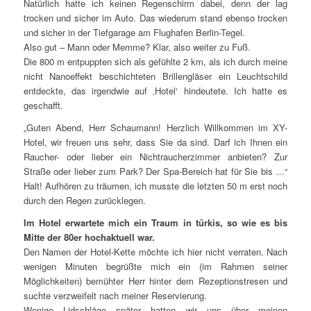
Natürlich hatte ich keinen Regenschirm dabei, denn der lag
trocken und sicher im Auto. Das wiederum stand ebenso trocken
und sicher in der Tiefgarage am Flughafen Berlin-Tegel.
Also gut – Mann oder Memme? Klar, also weiter zu Fuß.
Die 800 m entpuppten sich als gefühlte 2 km, als ich durch meine
nicht Nanoeffekt beschichteten Brillengläser ein Leuchtschild
entdeckte, das irgendwie auf ‚Hotel‘ hindeutete. Ich hatte es
geschafft.
„Guten Abend, Herr Schaumann! Herzlich Willkommen im XY-
Hotel, wir freuen uns sehr, dass Sie da sind. Darf ich Ihnen ein
Raucher- oder lieber ein Nichtraucherzimmer anbieten? Zur
Straße oder lieber zum Park? Der Spa-Bereich hat für Sie bis …“
Halt! Aufhören zu träumen, ich musste die letzten 50 m erst noch
durch den Regen zurücklegen.
Im Hotel erwartete mich ein Traum in türkis, so wie es bis
Mitte der 80er hochaktuell war.
Den Namen der Hotel-Kette möchte ich hier nicht verraten. Nach
wenigen Minuten begrüßte mich ein (im Rahmen seiner
Möglichkeiten) bemühter Herr hinter dem Rezeptionstresen und
suchte verzweifelt nach meiner Reservierung.
Wenige Lidschläge später hatten wir uns über meinen