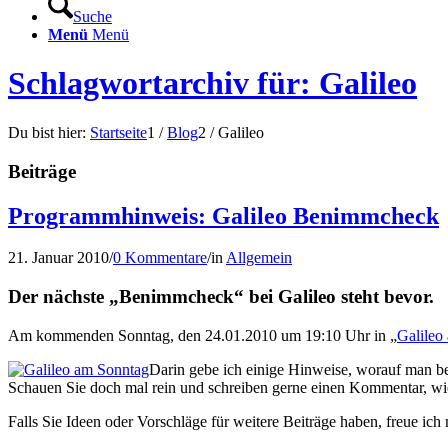
Suche
Menü
Menü
Schlagwortarchiv für: Galileo
Du bist hier:
Startseite
1
/
Blog
2
/
Galileo
Beiträge
Programmhinweis: Galileo Benimmcheck
21. Januar 2010
/
0 Kommentare
/
in
Allgemein
Der nächste „Benimmcheck“ bei Galileo steht bevor.
Am kommenden Sonntag, den 24.01.2010 um 19:10 Uhr in „
Galileo
Darin gebe ich einige Hinweise, worauf man be
Schauen Sie doch mal rein und schreiben gerne einen Kommentar, wie 
Falls Sie Ideen oder Vorschläge für weitere Beiträge haben, freue ic