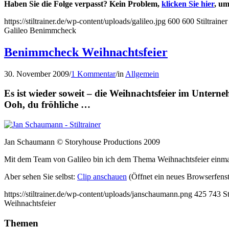
Haben Sie die Folge verpasst? Kein Problem,
klicken Sie hier
, u
https://stiltrainer.de/wp-content/uploads/galileo.jpg
600
600
Stiltrainer
Galileo Benimmcheck
Benimmcheck Weihnachtsfeier
30. November 2009
/
1 Kommentar
/
in
Allgemein
Es ist wieder soweit – die Weihnachtsfeier im Unterne
Ooh, du fröhliche …
Jan Schaumann © Storyhouse Productions 2009
Mit dem Team von Galileo bin ich dem Thema Weihnachtsfeier einmal a
Aber sehen Sie selbst:
Clip anschauen
(Öffnet ein neues Browserfenst
https://stiltrainer.de/wp-content/uploads/janschaumann.png
425
743
St
Weihnachtsfeier
Themen