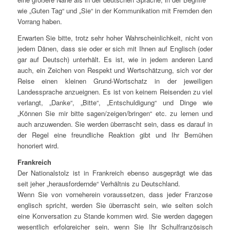
wie „Guten Tag“ und „Sie“ in der Kommunikation mit Fremden den
Vorrang haben.
Erwarten Sie bitte, trotz sehr hoher Wahrscheinlichkeit, nicht von
jedem Dänen, dass sie oder er sich mit Ihnen auf Englisch (oder
gar auf Deutsch) unterhält. Es ist, wie in jedem anderen Land
auch, ein Zeichen von Respekt und Wertschätzung, sich vor der
Reise einen kleinen Grund-Wortschatz in der jeweiligen
Landessprache anzueignen. Es ist von keinem Reisenden zu viel
verlangt, „Danke“, „Bitte“, „Entschuldigung“ und Dinge wie
„Können Sie mir bitte sagen/zeigen/bringen“ etc. zu lernen und
auch anzuwenden. Sie werden überrascht sein, dass es darauf in
der Regel eine freundliche Reaktion gibt und Ihr Bemühen
honoriert wird.
Frankreich
Der Nationalstolz ist in Frankreich ebenso ausgeprägt wie das
seit jeher „herausfordernde“ Verhältnis zu Deutschland.
Wenn Sie von vorneherein voraussetzen, dass jeder Franzose
englisch spricht, werden Sie überrascht sein, wie selten solch
eine Konversation zu Stande kommen wird. Sie werden dagegen
wesentlich erfolgreicher sein, wenn Sie Ihr Schulfranzösisch