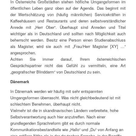
In Österreichs Großstädten stehen höfliche Umgangsformen im
öffentlichen Leben ganz oben auf der Agenda. Das beginnt mit
der Wertschätzung von (häufig männlichen) Servicekräften in
Kaffeehäusern und Restaurants und deren selbstverständlicher
Anrede mit „Herr Ober“. Überhaupt sind Anreden und Titel
wichtiger als in Deutschland und sollten nach Möglichkeit auch
beherrscht werden. Besitz eine Person einen Studienabschluss
als Magister, wird sie auch mit „Frau/Herr Magister [XY] …“
angesprochen.
Achten Sie immer darauf, Ihrem österreichischen
Gesprächspartner nicht das Gefühl zu vermitteln, eine Art
„geografischer Blinddarm“ von Deutschland zu sein.
Dänemark
In Dänemark werden wir häufig mit sehr entspannten
Umgangsformen überrascht. Was nicht gleichbedeutend ist mit
schlechtem Benehmen, überhaupt nicht.
Vielmehr ist die in skandinavischen Ländern verbreitete, hohe
Selbstverantwortung auch hier anzutreffen. Nach einer
grundlegenden Sprachreform gibt es durch normale
Kommunikationsbestandteile wie „Hallo“ und „Du“ von Anfang an
eine größere Nähe als in der deutschen Sprache, in der Begriffe