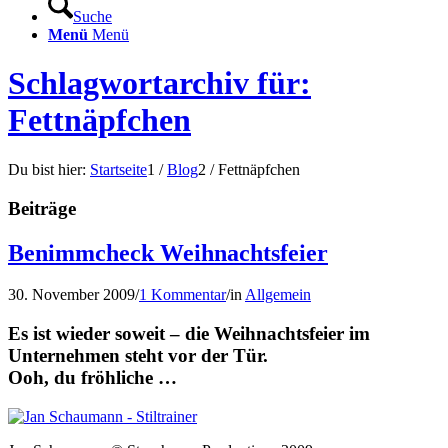
Suche
Menü
Menü
Schlagwortarchiv für:
Fettnäpfchen
Du bist hier:
Startseite
1
/
Blog
2
/
Fettnäpfchen
Beiträge
Benimmcheck Weihnachtsfeier
30. November 2009
/
1 Kommentar
/
in
Allgemein
Es ist wieder soweit – die Weihnachtsfeier im
Unternehmen steht vor der Tür.
Ooh, du fröhliche …