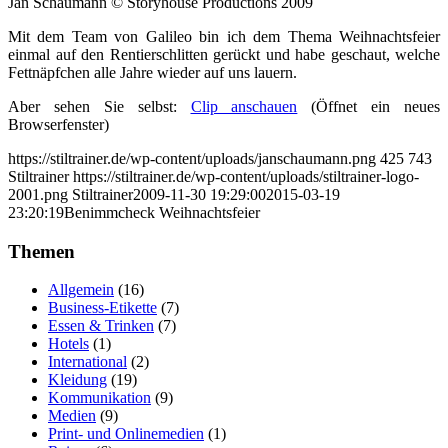
Jan Schaumann © Storyhouse Productions 2009
Mit dem Team von Galileo bin ich dem Thema Weihnachtsfeier
einmal auf den Rentierschlitten gerückt und habe geschaut, welche
Fettnäpfchen alle Jahre wieder auf uns lauern.
Aber sehen Sie selbst:
Clip anschauen
(Öffnet ein neues
Browserfenster)
https://stiltrainer.de/wp-content/uploads/janschaumann.png
425
743
Stiltrainer
https://stiltrainer.de/wp-content/uploads/stiltrainer-logo-
2001.png
Stiltrainer
2009-11-30 19:29:00
2015-03-19
23:20:19
Benimmcheck Weihnachtsfeier
Themen
Allgemein
(16)
Business-Etikette
(7)
Essen & Trinken
(7)
Hotels
(1)
International
(2)
Kleidung
(19)
Kommunikation
(9)
Medien
(9)
Print- und Onlinemedien
(1)