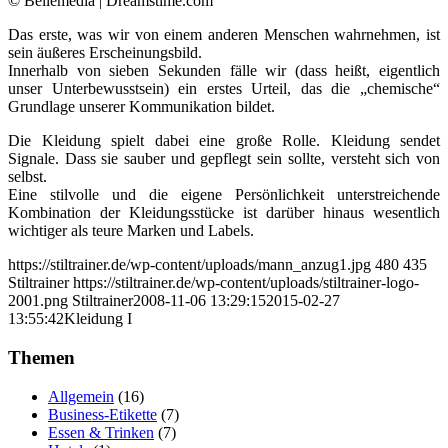
© Bellemedia | Dreamstime.com
Das erste, was wir von einem anderen Menschen wahrnehmen, ist
sein äußeres Erscheinungsbild.
Innerhalb von sieben Sekunden fälle wir (dass heißt, eigentlich
unser Unterbewusstsein) ein erstes Urteil, das die „chemische“
Grundlage unserer Kommunikation bildet.
Die Kleidung spielt dabei eine große Rolle. Kleidung sendet
Signale. Dass sie sauber und gepflegt sein sollte, versteht sich von
selbst.
Eine stilvolle und die eigene Persönlichkeit unterstreichende
Kombination der Kleidungsstücke ist darüber hinaus wesentlich
wichtiger als teure Marken und Labels.
https://stiltrainer.de/wp-content/uploads/mann_anzug1.jpg
480
435
Stiltrainer
https://stiltrainer.de/wp-content/uploads/stiltrainer-logo-
2001.png
Stiltrainer
2008-11-06 13:29:15
2015-02-27
13:55:42
Kleidung I
Themen
Allgemein
(16)
Business-Etikette
(7)
Essen & Trinken
(7)