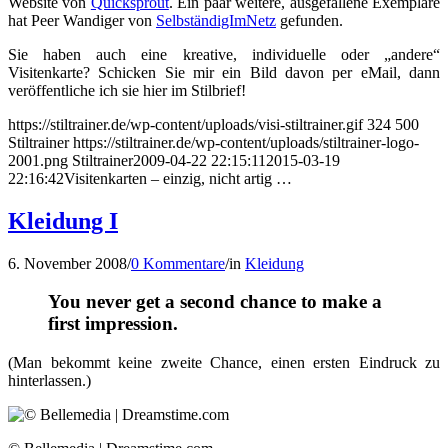
Website von
Quicksprout
. Ein paar weitere, ausgefallene Exemplare
hat Peer Wandiger von
SelbständigImNetz
gefunden.
Sie haben auch eine kreative, individuelle oder „andere“
Visitenkarte? Schicken Sie mir ein Bild davon per eMail, dann
veröffentliche ich sie hier im Stilbrief!
https://stiltrainer.de/wp-content/uploads/visi-stiltrainer.gif
324
500
Stiltrainer
https://stiltrainer.de/wp-content/uploads/stiltrainer-logo-
2001.png
Stiltrainer
2009-04-22 22:15:11
2015-03-19
22:16:42
Visitenkarten – einzig, nicht artig …
Kleidung I
6. November 2008
/
0 Kommentare
/
in
Kleidung
You never get a second chance to make a
first impression.
(Man bekommt keine zweite Chance, einen ersten Eindruck zu
hinterlassen.)