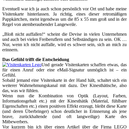
Eventuell war ich ja auch schon persönlich vor Ort und habe meine
Visitenkarte hinterlassen. Ja richtig, eines dieser retromäßigen
Pappkärtchen, meist irgendwas um die 85 x 55 mm groß und in der
Regel von atemberaubender Langeweile.
„Bloß nicht auffallen!“ scheint die Devise in vielen Unternehmen
und auch bei vielen Freiberuflern und Selbständigen zu sein. OK …
Nur, wenn ich nicht auffalle, wird es schwer sein, sich an mich zu
erinnern.
Das Gefühl trifft die Entscheidung
Und gerade Visitenkarten schaffen etwas, das
für einen Anruf oder eine eMail-Signatur unmöglich ist – ein
Gefühl.
Sobald jemand eine Visitenkarte in der Hand hält, schaltet sich ein
weiterer Wahrnehmungskanal mit dazu. Der Kinesthätische, also
das, was wir fühlen.
Wenn nun die Kombination von Optik (Layout, Farben,
Informationsgehalt etc.) mit der Kinesthätik (Material, fühlbare
Eigenschaften etc.) einen positiven Effekt erzeugt, bleibt diese Karte
(und deren Überbringer) schon deutlicher in Erinnerung als jene
brave, zurückhaltende (und oft langweilige) Karte des
Mitbewerbers.
Vor kurzem bin ich über einen Artikel über die Firma LEGO