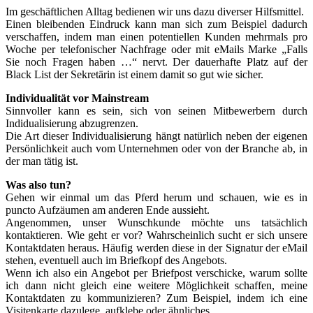
Im geschäftlichen Alltag bedienen wir uns dazu diverser Hilfsmittel.
Einen bleibenden Eindruck kann man sich zum Beispiel dadurch
verschaffen, indem man einen potentiellen Kunden mehrmals pro
Woche per telefonischer Nachfrage oder mit eMails Marke „Falls
Sie noch Fragen haben …“ nervt. Der dauerhafte Platz auf der
Black List der Sekretärin ist einem damit so gut wie sicher.
Individualität vor Mainstream
Sinnvoller kann es sein, sich von seinen Mitbewerbern durch
Indidualisierung abzugrenzen.
Die Art dieser Individualisierung hängt natürlich neben der eigenen
Persönlichkeit auch vom Unternehmen oder von der Branche ab, in
der man tätig ist.
Was also tun?
Gehen wir einmal um das Pferd herum und schauen, wie es in
puncto Aufzäumen am anderen Ende aussieht.
Angenommen, unser Wunschkunde möchte uns tatsächlich
kontaktieren. Wie geht er vor? Wahrscheinlich sucht er sich unsere
Kontaktdaten heraus. Häufig werden diese in der Signatur der eMail
stehen, eventuell auch im Briefkopf des Angebots.
Wenn ich also ein Angebot per Briefpost verschicke, warum sollte
ich dann nicht gleich eine weitere Möglichkeit schaffen, meine
Kontaktdaten zu kommunizieren? Zum Beispiel, indem ich eine
Visitenkarte dazulege, aufklebe oder ähnliches.