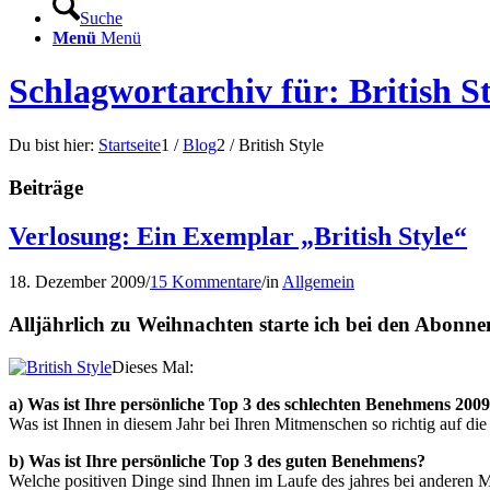
Suche
Menü
Menü
Schlagwortarchiv für: British St
Du bist hier:
Startseite
1
/
Blog
2
/
British Style
Beiträge
Verlosung: Ein Exemplar „British Style“
18. Dezember 2009
/
15 Kommentare
/
in
Allgemein
Alljährlich zu Weihnachten starte ich bei den Abonne
Dieses Mal:
a) Was ist Ihre persönliche Top 3 des schlechten Benehmens 200
Was ist Ihnen in diesem Jahr bei Ihren Mitmenschen so richtig auf 
b) Was ist Ihre persönliche Top 3 des guten Benehmens?
Welche positiven Dinge sind Ihnen im Laufe des jahres bei anderen 