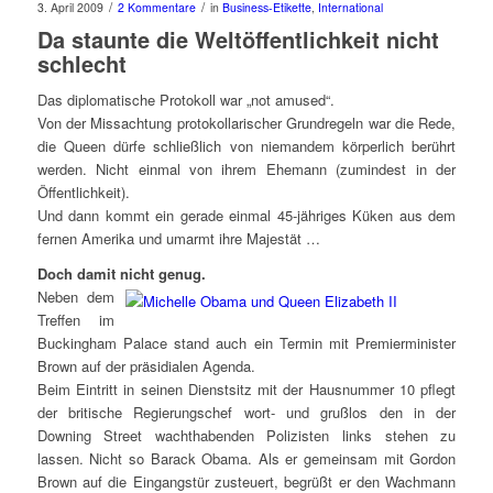
/
/
3. April 2009
2 Kommentare
in
Business-Etikette
,
International
Da staunte die Weltöffentlichkeit nicht
schlecht
Das diplomatische Protokoll war „not amused“.
Von der Missachtung protokollarischer Grundregeln war die Rede,
die Queen dürfe schließlich von niemandem körperlich berührt
werden. Nicht einmal von ihrem Ehemann (zumindest in der
Öffentlichkeit).
Und dann kommt ein gerade einmal 45-jähriges Küken aus dem
fernen Amerika und umarmt ihre Majestät …
Doch damit nicht genug.
Neben dem
Treffen im
Buckingham Palace stand auch ein Termin mit Premierminister
Brown auf der präsidialen Agenda.
Beim Eintritt in seinen Dienstsitz mit der Hausnummer 10 pflegt
der britische Regierungschef wort- und grußlos den in der
Downing Street wachthabenden Polizisten links stehen zu
lassen. Nicht so Barack Obama. Als er gemeinsam mit Gordon
Brown auf die Eingangstür zusteuert, begrüßt er den Wachmann