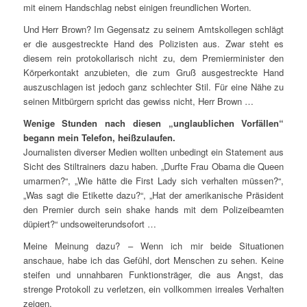
mit einem Handschlag nebst einigen freundlichen Worten.
Und Herr Brown? Im Gegensatz zu seinem Amtskollegen schlägt
er die ausgestreckte Hand des Polizisten aus. Zwar steht es
diesem rein protokollarisch nicht zu, dem Premierminister den
Körperkontakt anzubieten, die zum Gruß ausgestreckte Hand
auszuschlagen ist jedoch ganz schlechter Stil. Für eine Nähe zu
seinen Mitbürgern spricht das gewiss nicht, Herr Brown …
Wenige Stunden nach diesen „unglaublichen Vorfällen“
begann mein Telefon, heißzulaufen.
Journalisten diverser Medien wollten unbedingt ein Statement aus
Sicht des Stiltrainers dazu haben. „Durfte Frau Obama die Queen
umarmen?“, „Wie hätte die First Lady sich verhalten müssen?“,
„Was sagt die Etikette dazu?“, „Hat der amerikanische Präsident
den Premier durch sein shake hands mit dem Polizeibeamten
düpiert?“ undsoweiterundsofort …
Meine Meinung dazu? – Wenn ich mir beide Situationen
anschaue, habe ich das Gefühl, dort Menschen zu sehen. Keine
steifen und unnahbaren Funktionsträger, die aus Angst, das
strenge Protokoll zu verletzen, ein vollkommen irreales Verhalten
zeigen.