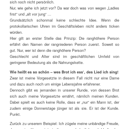
sich noch nicht persönlich.
Nur, wie gehe ich jetzt vor? Da war doch was von wegen „Ladies
first“ und „alt vor jung“ …
Grundsätzlich schonmal keine schlechte Idee. Wenn die
protokollarischen Uhren im Geschäftsleben nicht anders ticken
würden.
Hier gilt an erster Stelle das Prinzip: Die ranghöhere Person
erfährt den Namen der rangniederen Person zuerst. Soweit so
gut. Nur, wer ist denn die ranghöhere Person?
Geschlecht und Alter sind im geschäftlichen Umfeld von
geringerer Bedeutung als die Nahrungskette.
Wie heißt es so schön – wes Brot ich ess‘, des Lied ich sing!
Zwar ist meine Vorgesetzte in diesem Fall nicht nur eine Dame
und dazu auch noch um einige Lebensjahre erfahrener.
Dennoch gibt es jemanden in unserer Runde, von dessen Brot
sich auch meine Vorgesetzte ernährt, nämlich meinen Kunden.
Dabei spielt es auch keine Rolle, dass er „nur“ ein Mann ist, der
zudem einige Donnerstage jünger ist als sie. Er ist der Kunde.
Punkt.
Zurück zu unserem Beispiel: Ich zügele meine unbändige Freude,