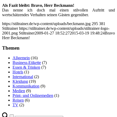
Als Fazit bleibt: Bravo, Herr Beckmann!
Das nenne ich doch mal einen stilvollen Auftritt und
wertschätzendes Verhalten seinen Gästen gegenüber.
https://stiltrainer.de/wp-content/uploads/beckmann.jpg
295
381
Stiltrainer
https://stiltrainer.de/wp-content/uploads/stiltrainer-logo-
2001.png
Stiltrainer
2009-01-27 18:52:27
2015-03-19 19:48:24
Bravo
Herr Beckmann!
Themen
Allgemein
(16)
Business-Etikette
(7)
Essen & Trinken
(7)
Hotels
(1)
International
(2)
Kleidung
(19)
Kommunikation
(9)
Medien
(9)
Print- und Onlinemedien
(1)
Reisen
(6)
TV
(2)