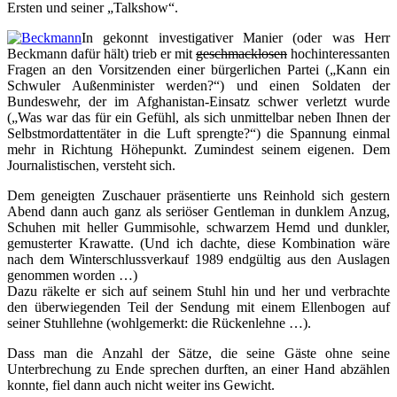
Ersten und seiner „Talkshow“.
In gekonnt investigativer Manier (oder was Herr
Beckmann dafür hält) trieb er mit
geschmacklosen
hochinteressanten
Fragen an den Vorsitzenden einer bürgerlichen Partei („Kann ein
Schwuler Außenminister werden?“) und einen Soldaten der
Bundeswehr, der im Afghanistan-Einsatz schwer verletzt wurde
(„Was war das für ein Gefühl, als sich unmittelbar neben Ihnen der
Selbstmordattentäter in die Luft sprengte?“) die Spannung einmal
mehr in Richtung Höhepunkt. Zumindest seinem eigenen. Dem
Journalistischen, versteht sich.
Dem geneigten Zuschauer präsentierte uns Reinhold sich gestern
Abend dann auch ganz als seriöser Gentleman in dunklem Anzug,
Schuhen mit heller Gummisohle, schwarzem Hemd und dunkler,
gemusterter Krawatte. (Und ich dachte, diese Kombination wäre
nach dem Winterschlussverkauf 1989 endgültig aus den Auslagen
genommen worden …)
Dazu räkelte er sich auf seinem Stuhl hin und her und verbrachte
den überwiegenden Teil der Sendung mit einem Ellenbogen auf
seiner Stuhllehne (wohlgemerkt: die Rückenlehne …).
Dass man die Anzahl der Sätze, die seine Gäste ohne seine
Unterbrechung zu Ende sprechen durften, an einer Hand abzählen
konnte, fiel dann auch nicht weiter ins Gewicht.