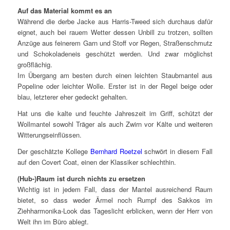
Auf das Material kommt es an
Während die derbe Jacke aus Harris-Tweed sich durchaus dafür
eignet, auch bei rauem Wetter dessen Unbill zu trotzen, sollten
Anzüge aus feinerem Garn und Stoff vor Regen, Straßenschmutz
und Schokoladeneis geschützt werden. Und zwar möglichst
großflächig.
Im Übergang am besten durch einen leichten Staubmantel aus
Popeline oder leichter Wolle. Erster ist in der Regel beige oder
blau, letzterer eher gedeckt gehalten.
Hat uns die kalte und feuchte Jahreszeit im Griff, schützt der
Wollmantel sowohl Träger als auch Zwirn vor Kälte und weiteren
Witterungseinflüssen.
Der geschätzte Kollege
Bernhard Roetzel
schwört in diesem Fall
auf den Covert Coat, einen der Klassiker schlechthin.
(Hub-)Raum ist durch nichts zu ersetzen
Wichtig ist in jedem Fall, dass der Mantel ausreichend Raum
bietet, so dass weder Ärmel noch Rumpf des Sakkos im
Ziehharmonika-Look das Tageslicht erblicken, wenn der Herr von
Welt ihn im Büro ablegt.