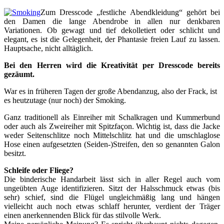
Zum Dresscode „festliche Abendkleidung“ gehört bei
den Damen die lange Abendrobe in allen nur denkbaren
Variationen. Ob gewagt und tief dekolletiert oder schlicht und
elegant, es ist die Gelegenheit, der Phantasie freien Lauf zu lassen.
Hauptsache, nicht alltäglich.
Bei den Herren wird die Kreativität per Dresscode bereits
gezäumt.
War es in früheren Tagen der große Abendanzug, also der Frack, ist
es heutzutage (nur noch) der Smoking.
Ganz traditionell als Einreiher mit Schalkragen und Kummerbund
oder auch als Zweireiher mit Spitzfaçon. Wichtig ist, dass die Jacke
weder Seitenschlitze noch Mittelschlitz hat und die umschlaglose
Hose einen aufgesetzten (Seiden-)Streifen, den so genannten Galon
besitzt.
Schleife oder Fliege?
Die binderische Handarbeit lässt sich in aller Regel auch vom
ungeübten Auge identifizieren. Sitzt der Halsschmuck etwas (bis
sehr) schief, sind die Flügel ungleichmäßig lang und hängen
vielleicht auch noch etwas schlaff herunter, verdient der Träger
einen anerkennenden Blick für das stilvolle Werk.