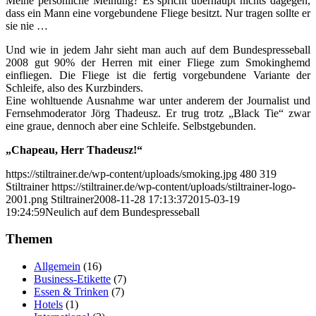
Meine persönliche Meinung? Es spricht überhaupt nichts dagegen,
dass ein Mann eine vorgebundene Fliege besitzt. Nur tragen sollte er
sie nie …
Und wie in jedem Jahr sieht man auch auf dem Bundespresseball
2008 gut 90% der Herren mit einer Fliege zum Smokinghemd
einfliegen. Die Fliege ist die fertig vorgebundene Variante der
Schleife, also des Kurzbinders.
Eine wohltuende Ausnahme war unter anderem der Journalist und
Fernsehmoderator Jörg Thadeusz. Er trug trotz „Black Tie“ zwar
eine graue, dennoch aber eine Schleife. Selbstgebunden.
„Chapeau, Herr Thadeusz!“
https://stiltrainer.de/wp-content/uploads/smoking.jpg
480
319
Stiltrainer
https://stiltrainer.de/wp-content/uploads/stiltrainer-logo-
2001.png
Stiltrainer
2008-11-28 17:13:37
2015-03-19
19:24:59
Neulich auf dem Bundespresseball
Themen
Allgemein
(16)
Business-Etikette
(7)
Essen & Trinken
(7)
Hotels
(1)