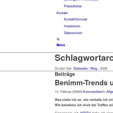
Pressefotos
Kontakt
Kontaktformular
Impressum
Datenschutz
Menü
Schlagwortarc
Du bist hier:
Startseite
/
Blog
/
2009
Beiträge
Benimm-Trends u
13. Februar 2009
/
0 Kommentare
/
in
Allg
Was ziehe ich an, wie verhalte ich m
Wie benehme ich mich bei Treffen mi
Gemeinsam mit
AFPTV
habe ich einm