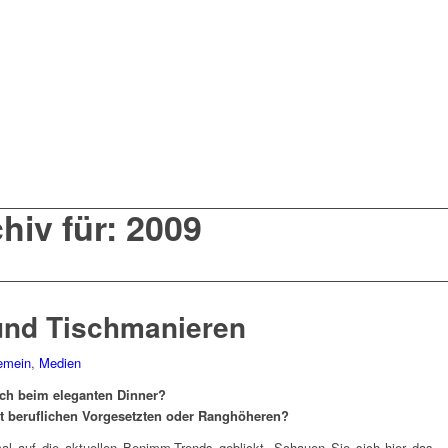
hiv für: 2009
nd Tischmanieren
emein
,
Medien
ich beim eleganten Dinner?
t beruflichen Vorgesetzten oder Ranghöheren?
al auf die aktuellen Benimm-Trends geblickt. Schauen Sie sich hier das